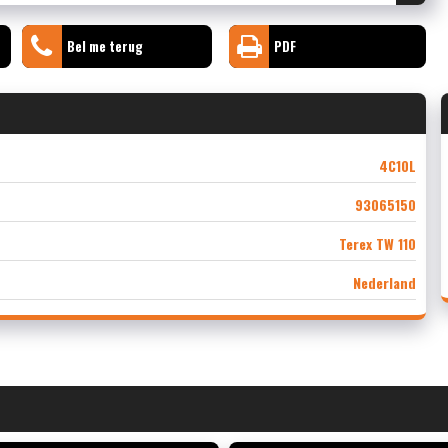
Bel me terug
PDF
4C10L
93065150
Terex TW 110
Nederland