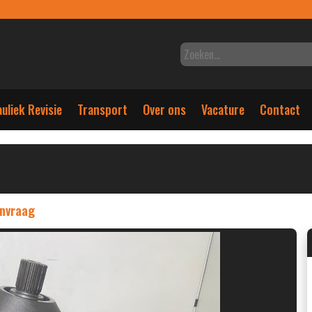
uliek Revisie
Transport
Over ons
Vacature
Contact
anvraag