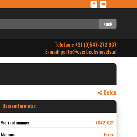
Zoek
Telefoon: +31 (0)547-272 937
E-mail:
parts@overbeekshovels.nl
Delen
Basisinformatie
Voorraad nummer:
7642-021
Machine:
Terex