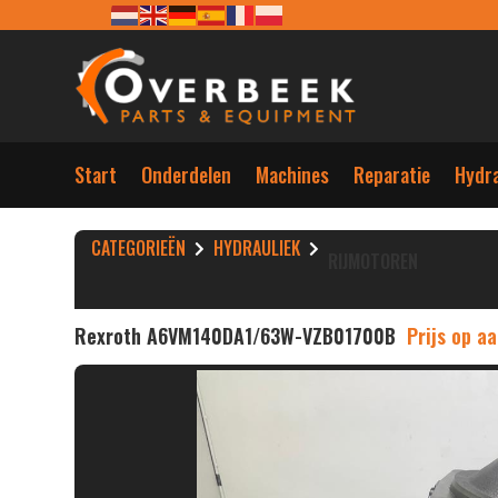
Start
Onderdelen
Machines
Reparatie
Hydra
CATEGORIEËN
HYDRAULIEK
RIJMOTOREN
Rexroth A6VM140DA1/63W-VZB01700B
Prijs op a