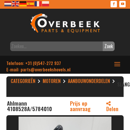
Zoek
Telefoon: +31 (0)547-272 937
E-mail: parts
@overbeekshovels.nl
CATEGORIEËN
MOTOREN
AANBOUWONDERDELEN
SLANG
Ahlmann
Prijs op
4108528A/5784010
aanvraag
Delen