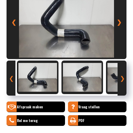
❮
❯
❮
❯
Afspraak maken
Vraag stellen
Bel me terug
PDF