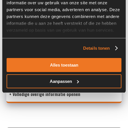
informatie over uw gebruik van onze site met onze
Locatie:
3N
partners voor social media, adverteren en analyse. Deze
Past op de volgende machines:
Ahlmann AZ 14
partners kunnen deze gegevens combineren met andere
informatie die u aan ze heeft verstrekt of die ze hebben
Land:
Nederland
verzameld op basis van uw gebruik van hun services.
Overige informatie
Details tonen
Stock number: A00156
Alles toestaan
Brand: Ahlmann
Type 1: 4108528A/5784010
Type 2: 4108528A / 5784010
Aanpassen
+ Volledige overige informatie openen