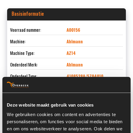
Basisinformatie
Voorraad nummer:
A00156
Machine:
Ahlmann
Machine Type:
AZ14
Onderdeel Merk:
Ahlmann
Onderdeel Type:
4108528A/5784010
Onderdeel nummer:
4108528A / 5784010
Deze website maakt gebruik van cookies
We gebruiken cookies om content en advertenties te
Informatie
personaliseren, om functies voor social media te bieden
en om ons websiteverkeer te analyseren. Ook delen we