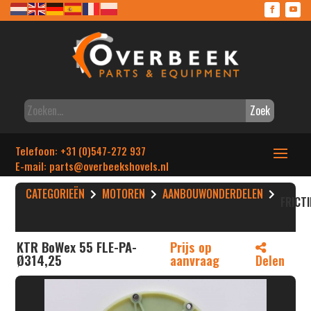
Zoek
Telefoon: +31 (0)547-272 937
E-mail: parts
@overbeekshovels.nl
CATEGORIEËN
MOTOREN
AANBOUWONDERDELEN
FRICT
KTR BoWex 55 FLE-PA-
Prijs op
Ø314,25
aanvraag
Delen