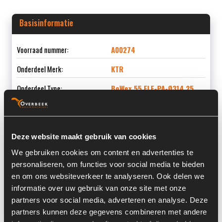
Basisinformatie
Voorraad nummer:
A00274
Onderdeel Merk:
KTR
Onderdeel Type:
BoWex 55 FLE-PA-Ø314,25
Deze website maakt gebruik van cookies
Informatie
We gebruiken cookies om content en advertenties te
personaliseren, om functies voor social media te bieden
Locatie:
3L
en om ons websiteverkeer te analyseren. Ook delen we
informatie over uw gebruik van onze site met onze
Land:
Nederland
partners voor social media, adverteren en analyse. Deze
partners kunnen deze gegevens combineren met andere