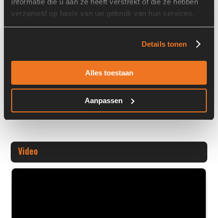
informatie die u aan ze heeft verstrekt of die ze hebben
Overige informatie
verzameld op basis van uw gebruik van hun services.
Stock number: A00274
Brand: KTR
Details tonen
Type 1: BoWex 55 FLE-PA-Ø314,25
Type 2: BoWex 55 FLE-PA-Ø
Alles toestaan
+ Volledige overige informatie openen
Aanpassen
Video