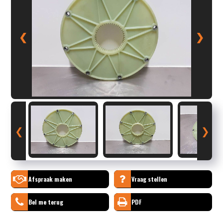
❮
❯
❮
❯
Afspraak maken
Vraag stellen
Bel me terug
PDF