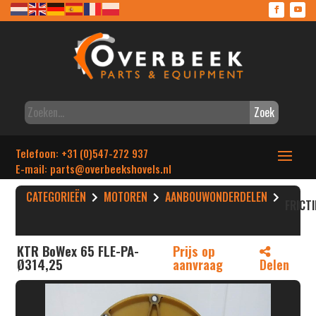
Zoek
Telefoon: +31 (0)547-272 937
E-mail: parts
@overbeekshovels.nl
CATEGORIEËN
MOTOREN
AANBOUWONDERDELEN
FRICT
KTR BoWex 65 FLE-PA-
Prijs op
Ø314,25
aanvraag
Delen