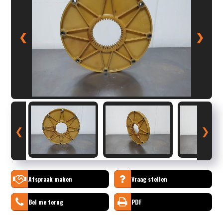
❮
❯
❮
❯
Afspraak maken
Vraag stellen
Bel me terug
PDF