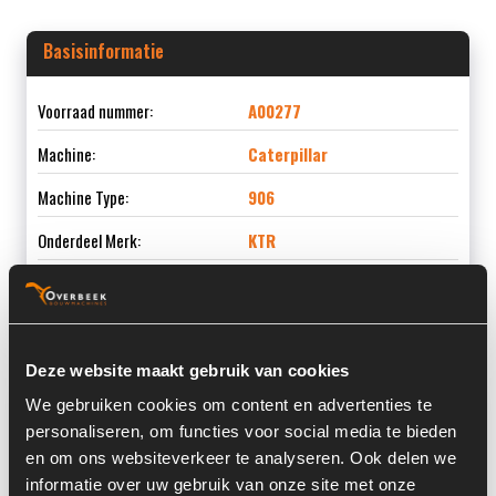
Basisinformatie
Voorraad nummer:
A00277
Machine:
Caterpillar
Machine Type:
906
Onderdeel Merk:
KTR
Onderdeel Type:
BoWex 65 FLE-PA-Ø314,25
Deze website maakt gebruik van cookies
Informatie
We gebruiken cookies om content en advertenties te
personaliseren, om functies voor social media te bieden
en om ons websiteverkeer te analyseren. Ook delen we
Locatie:
3L
informatie over uw gebruik van onze site met onze