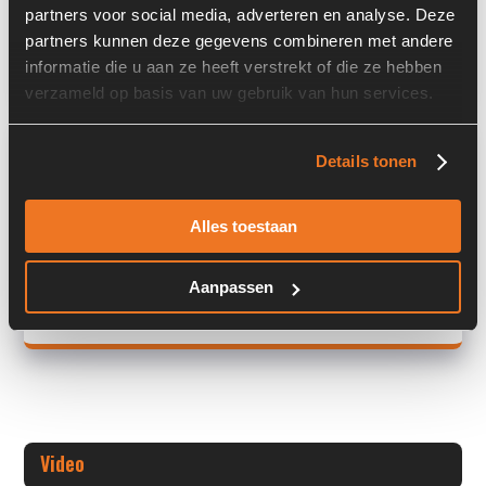
Past op de volgende machines:
Caterpillar 906
partners voor social media, adverteren en analyse. Deze
partners kunnen deze gegevens combineren met andere
Land:
Nederland
informatie die u aan ze heeft verstrekt of die ze hebben
verzameld op basis van uw gebruik van hun services.
Overige informatie
Details tonen
Stock number: A00277
Brand: KTR
Alles toestaan
Type 1: BoWex 65 FLE-PA-Ø314,25
Type 2: BoWex 65 FLE-PA-Ø
Aanpassen
+ Volledige overige informatie openen
Video