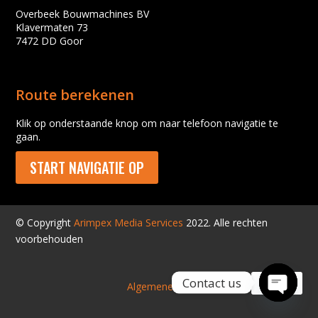
Overbeek Bouwmachines BV
Klavermaten 73
7472 DD Goor
Route berekenen
Klik op onderstaande knop om naar telefoon navigatie te
gaan.
START NAVIGATIE OP
© Copyright
Arimpex Media Services
2022. Alle rechten
voorbehouden
Contact us
Algemene voorwaarden
Open
chaty