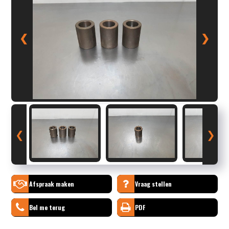
❮
❯
❮
❯
Afspraak maken
Vraag stellen
Bel me terug
PDF