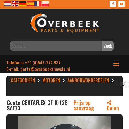
Zoek
Telefoon: +31 (0)547-272 937
E-mail: parts
@overbeekshovels.nl
CATEGORIEËN
MOTOREN
AANBOUWONDERDELEN
FRICT
Centa CENTAFLEX CF-K-125-
Prijs op
SAE10
aanvraag
Delen