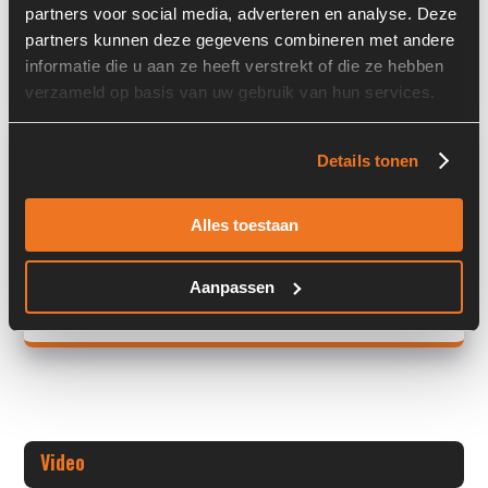
Land:
Nederland
partners voor social media, adverteren en analyse. Deze
partners kunnen deze gegevens combineren met andere
Gewicht:
3.20 kg
informatie die u aan ze heeft verstrekt of die ze hebben
verzameld op basis van uw gebruik van hun services.
Overige informatie
Details tonen
Stock number: A00307
Brand: Centa
Alles toestaan
Type 1: CENTAFLEX CF-K-125-SAE10
Type 2: CENTAFLEX CF-K -
Aanpassen
+ Volledige overige informatie openen
Video