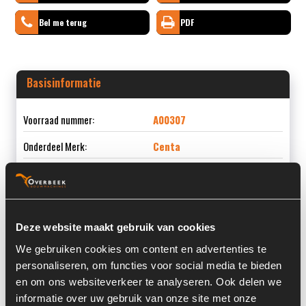
Bel me terug
PDF
Basisinformatie
Voorraad nummer:
A00307
Onderdeel Merk:
Centa
Onderdeel Type:
CENTAFLEX CF-K-125-SAE10
Deze website maakt gebruik van cookies
Informatie
We gebruiken cookies om content en advertenties te
personaliseren, om functies voor social media te bieden
en om ons websiteverkeer te analyseren. Ook delen we
Locatie:
3L1
informatie over uw gebruik van onze site met onze