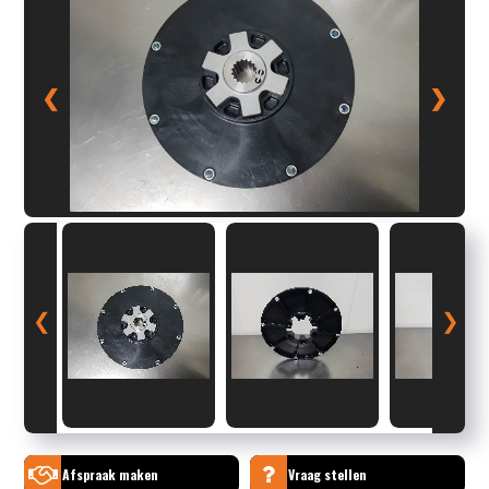
❮
❯
❮
❯
Afspraak maken
Vraag stellen