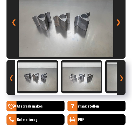
❮
❯
❮
❯
Afspraak maken
Vraag stellen
Bel me terug
PDF