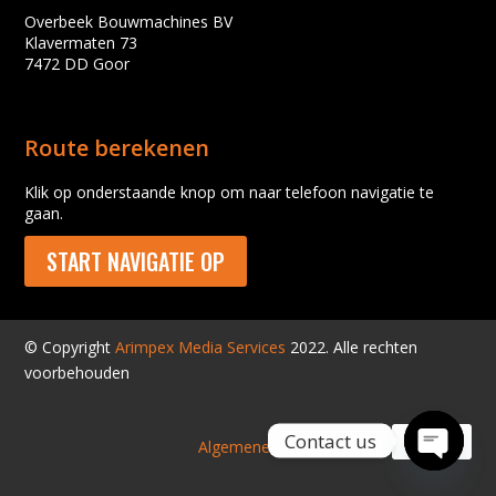
Overbeek Bouwmachines BV
Klavermaten 73
7472 DD Goor
Route berekenen
Klik op onderstaande knop om naar telefoon navigatie te
gaan.
START NAVIGATIE OP
© Copyright
Arimpex Media Services
2022. Alle rechten
voorbehouden
Contact us
Algemene voorwaarden
Open
chaty