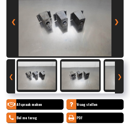
❮
❯
❮
❯
Afspraak maken
Vraag stellen
Bel me terug
PDF