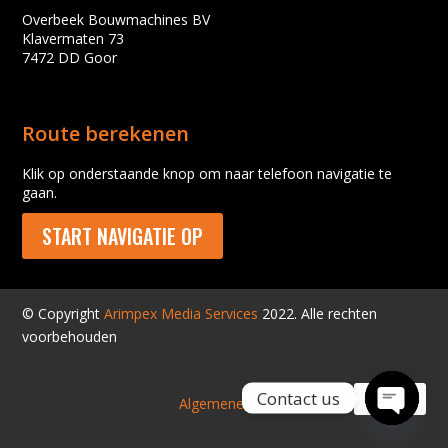
Overbeek Bouwmachines BV
Klavermaten 73
7472 DD Goor
Route berekenen
Klik op onderstaande knop om naar telefoon navigatie te
gaan.
START NAVIGATIE OP
© Copyright
Arimpex Media Services
2022. Alle rechten
voorbehouden
Contact us
Algemene voorwaarden
Open
chaty