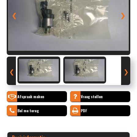
❮
❯
❮
❯
Afspraak maken
Vraag stellen
Bel me terug
PDF