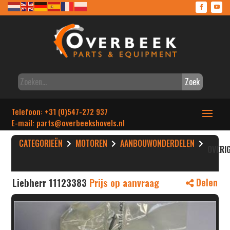
Zoek
Telefoon: +31 (0)547-272 937
E-mail: parts
@overbeekshovels.nl
CATEGORIEËN
MOTOREN
AANBOUWONDERDELEN
OVERI
Liebherr 11123383
Prijs op aanvraag
Delen