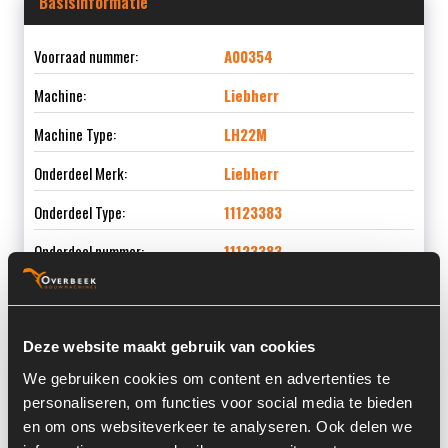
Basisinformatie
Voorraad nummer:
A00354
Machine:
Liebherr
Machine Type:
LH22M
Onderdeel Merk:
Liebherr
Onderdeel Type:
11123383
Onderdeel nummer:
11123383
Deze website maakt gebruik van cookies
Informatie
We gebruiken cookies om content en advertenties te
personaliseren, om functies voor social media te bieden
Past op de volgende machines:
Liebherr LH 22 M
en om ons websiteverkeer te analyseren. Ook delen we