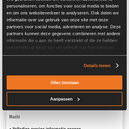
Locatie:
8R3
personaliseren, om functies voor social media te bieden
en om ons websiteverkeer te analyseren. Ook delen we
Past op de volgende machines:
informatie over uw gebruik van onze site met onze
Deutz BF4L1011F / BF4L1011FT / BF4L1011T / BF4M1011F /
partners voor social media, adverteren en analyse. Deze
F3L1011 / F3L1011F / F4L1011 / F4L1011F / F4M1011F
partners kunnen deze gegevens combineren met andere
Land:
Nederland
informatie die u aan ze heeft verstrekt of die ze hebben
verzameld op basis van uw gebruik van hun services.
Overige informatie
Details tonen
Stock number: A00359
Alles toestaan
Brand: Deutz
Type 1: 02937741
Type 2: 0293 7741
Aanpassen
S/N: -
Machi
+ Volledige overige informatie openen