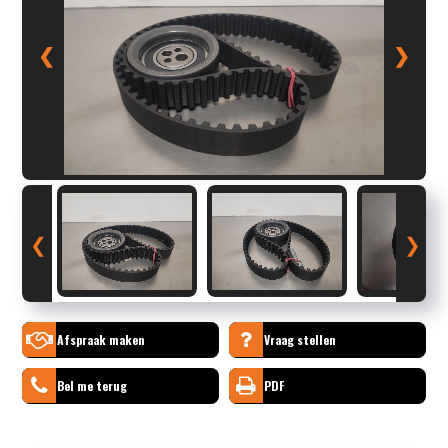
❮
❯
❮
❯
Afspraak maken
Vraag stellen
Bel me terug
PDF