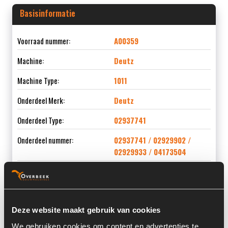
Basisinformatie
Voorraad nummer:
A00359
Machine:
Deutz
Machine Type:
1011
Onderdeel Merk:
Deutz
Onderdeel Type:
02937741
Onderdeel nummer:
02937741 / 02929902 /
02929933 / 04173504
Informatie
Deze website maakt gebruik van cookies
We gebruiken cookies om content en advertenties te