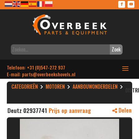
Zoek
Telefoon: +31 (0)547-272 937
E-mail: parts
@overbeekshovels.nl
CATEGORIEËN
MOTOREN
AANBOUWONDERDELEN
DISTR
Deutz 02937741
Prijs op aanvraag
Delen