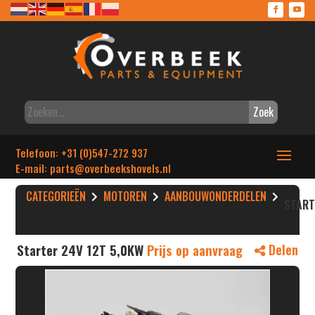
Zoek
Telefoon: +31 (0)547-272 937
E-mail: parts
@overbeekshovels.nl
CATEGORIEËN
MOTOREN
AANBOUWONDERDELEN
STAR
Starter 24V 12T 5,0KW
Prijs op aanvraag
Delen