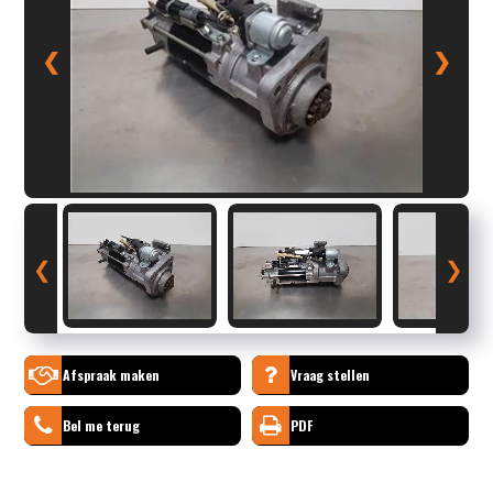
❮
❯
❮
❯
Afspraak maken
Vraag stellen
Bel me terug
PDF