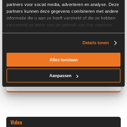
partners voor social media, adverteren en analyse. Deze
Land:
Nederland
partners kunnen deze gegevens combineren met andere
informatie die u aan ze heeft verstrekt of die ze hebben
verzameld op basis van uw gebruik van hun services.
Overige informatie
Details tonen
Stock number: A00382
Brand: Starter
Type 1: 24V 12T 5,0KW
Alles toestaan
Type 2: 24V 12T 5,0KW
S/N: -
Aanpassen
+ Volledige overige informatie openen
Video