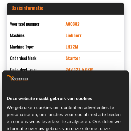
Basisinformatie
Voorraad nummer:
A00382
Machine:
Liebherr
Machine Type:
LH22M
Onderdeel Merk:
Starter
Onderdeel Type:
24V 12T 5,0KW
Deze website maakt gebruik van cookies
Informatie
We gebruiken cookies om content en advertenties te
personaliseren, om functies voor social media te bieden
Locatie:
8A4
en om ons websiteverkeer te analyseren. Ook delen we
Past op de volgende machines:
Liebherr LH 22 M
informatie over uw gebruik van onze site met onze