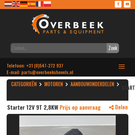
Zoek
Telefoon: +31 (0)547-272 937
E-mail: parts
@overbeekshovels.nl
CATEGORIEËN
MOTOREN
AANBOUWONDERDELEN
STAR
Starter 12V 9T 2,8KW
Prijs op aanvraag
Delen