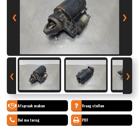
❮
❯
❮
❯
Afspraak maken
Vraag stellen
Bel me terug
PDF