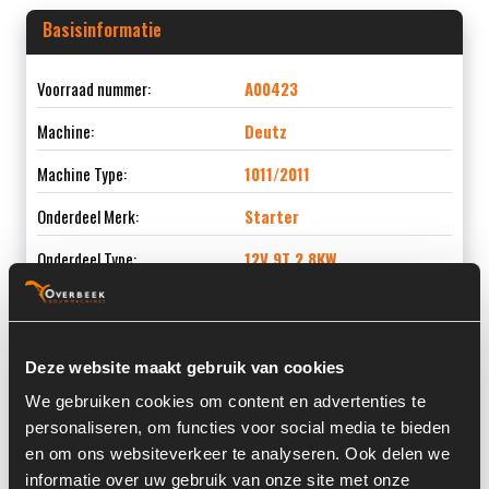
Basisinformatie
Voorraad nummer:
A00423
Machine:
Deutz
Machine Type:
1011/2011
Onderdeel Merk:
Starter
Onderdeel Type:
12V 9T 2,8KW
Deze website maakt gebruik van cookies
Informatie
We gebruiken cookies om content en advertenties te
personaliseren, om functies voor social media te bieden
Locatie:
3X1
en om ons websiteverkeer te analyseren. Ook delen we
Past op de volgende machines:
Deutz 1011 / 2011
informatie over uw gebruik van onze site met onze