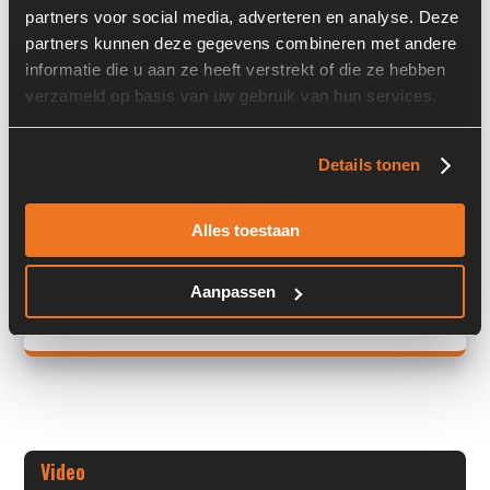
partners voor social media, adverteren en analyse. Deze
Land:
Nederland
partners kunnen deze gegevens combineren met andere
informatie die u aan ze heeft verstrekt of die ze hebben
verzameld op basis van uw gebruik van hun services.
Overige informatie
Details tonen
Stock number: A00423
Brand: Starter
Type 1: 12V 9T 2,8KW
Alles toestaan
Type 2: 12V 9T 2,8KW
S/N: -
Aanpassen
+ Volledige overige informatie openen
Video