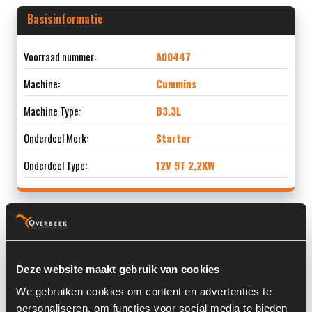
Basisinformatie
Voorraad nummer:
A00447
Machine:
Cummins
Machine Type:
B3.3L
Onderdeel Merk:
Starter
Onderdeel Type:
12V 9T 2,2KW
Informatie
Deze website maakt gebruik van cookies
Locatie:
3X3
We gebruiken cookies om content en advertenties te
Past op de volgende machines:
personaliseren, om functies voor social media te bieden