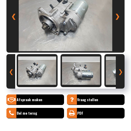
❮
❯
❮
❯
Afspraak maken
Vraag stellen
Bel me terug
PDF