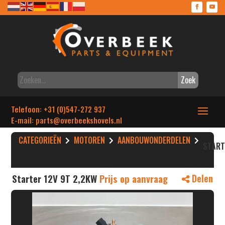
Zoek
Telefoon: +31 (0)547-272 937
E-mail: parts
@overbeekshovels.nl
CATEGORIEËN
MOTOREN
AANBOUWONDERDELEN
STAR
Starter 12V 9T 2,2KW
Prijs op aanvraag
Delen