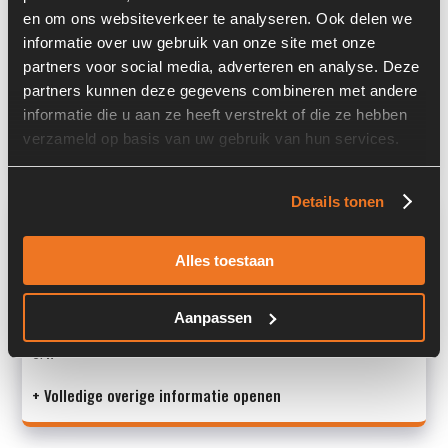
Cummins B3.3L / Ahlmann AZ95
en om ons websiteverkeer te analyseren. Ook delen we
informatie over uw gebruik van onze site met onze
Land:
Nederland
partners voor social media, adverteren en analyse. Deze
partners kunnen deze gegevens combineren met andere
Gewicht:
6.35 kg
informatie die u aan ze heeft verstrekt of die ze hebben
Afmetingen (LxBxH) (m):
0,254 x 0,178 x 0,152 m
verzameld op basis van uw gebruik van hun services.
Details tonen
Overige informatie
Stock number: A00447
Alles toestaan
Brand: Starter
Type 1: 12V 9T 2,2KW
Aanpassen
Type 2: 12V 9T 2,2KW
S/N: -
+ Volledige overige informatie openen