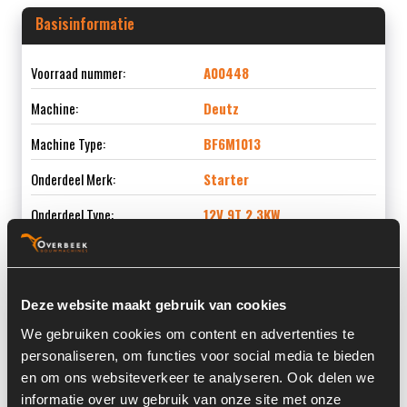
Basisinformatie
Voorraad nummer:
A00448
Machine:
Deutz
Machine Type:
BF6M1013
Onderdeel Merk:
Starter
Onderdeel Type:
12V 9T 2,3KW
Deze website maakt gebruik van cookies
Informatie
We gebruiken cookies om content en advertenties te
personaliseren, om functies voor social media te bieden
Locatie:
3X3
en om ons websiteverkeer te analyseren. Ook delen we
Past op de volgende machines:
Deutz BF6M 1013
informatie over uw gebruik van onze site met onze