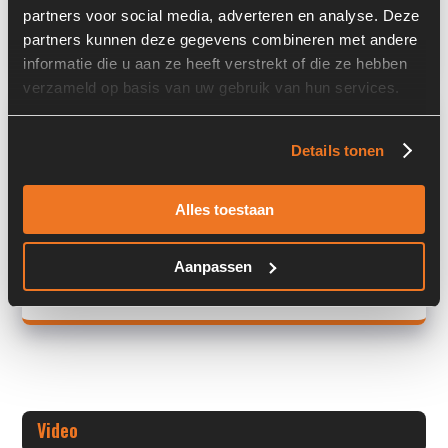
partners voor social media, adverteren en analyse. Deze
Land:
Nederland
partners kunnen deze gegevens combineren met andere
informatie die u aan ze heeft verstrekt of die ze hebben
verzameld op basis van uw gebruik van hun services.
Overige informatie
Details tonen
Stock number: A00448
Brand: Starter
Type 1: 12V 9T 2,3KW
Alles toestaan
Type 2: 12V 9T 2,3KW
S/N: -
Aanpassen
+ Volledige overige informatie openen
Video