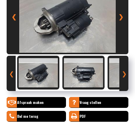
❮
❯
❮
❯
Afspraak maken
Vraag stellen
Bel me terug
PDF