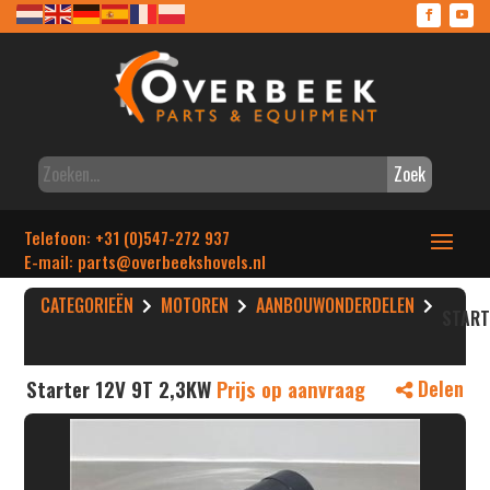
Zoek
Telefoon: +31 (0)547-272 937
E-mail: parts
@overbeekshovels.nl
CATEGORIEËN
MOTOREN
AANBOUWONDERDELEN
STAR
Starter 12V 9T 2,3KW
Prijs op aanvraag
Delen