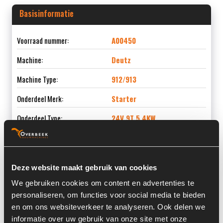
Basisinformatie
Voorraad nummer:
A00450
Machine:
Deutz
Machine Type:
912/913
Onderdeel Merk:
Starter
Onderdeel Type:
24V 9T 5,4KW
Deze website maakt gebruik van cookies
Informatie
We gebruiken cookies om content en advertenties te
personaliseren, om functies voor social media te bieden
Locatie:
3X3
en om ons websiteverkeer te analyseren. Ook delen we
Past op de volgende machines:
Deutz 912 / 913
informatie over uw gebruik van onze site met onze