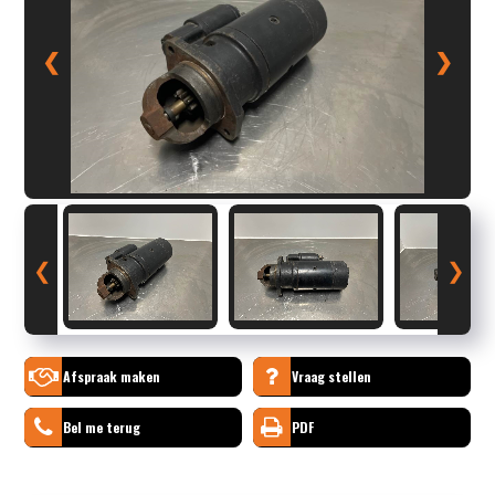
❮
❯
❮
❯
Afspraak maken
Vraag stellen
Bel me terug
PDF