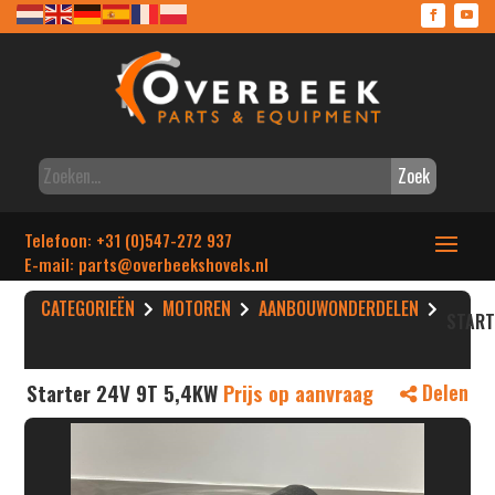
Zoek
Telefoon: +31 (0)547-272 937
E-mail: parts
@overbeekshovels.nl
CATEGORIEËN
MOTOREN
AANBOUWONDERDELEN
STAR
Starter 24V 9T 5,4KW
Prijs op aanvraag
Delen