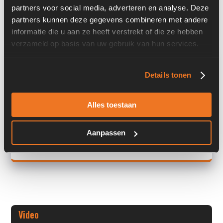
partners voor social media, adverteren en analyse. Deze
Land:
Nederland
partners kunnen deze gegevens combineren met andere
informatie die u aan ze heeft verstrekt of die ze hebben
verzameld op basis van uw gebruik van hun services.
Overige informatie
Details tonen
Stock number: A00450
Brand: Starter
Type 1: 24V 9T 5,4KW
Alles toestaan
Type 2: 24V 9T 5,4KW
S/N: -
Aanpassen
+ Volledige overige informatie openen
Video