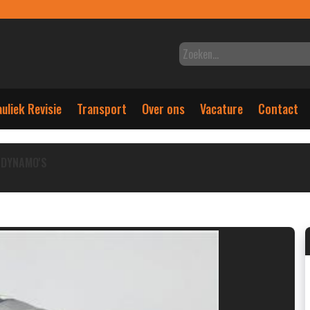
uliek Revisie
Transport
Over ons
Vacature
Contact
DYNAMO'S