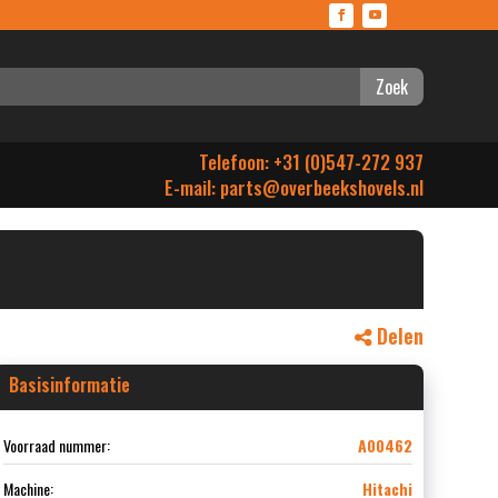
Zoek
Telefoon: +31 (0)547-272 937
E-mail:
parts@overbeekshovels.nl
Delen
Basisinformatie
Voorraad nummer:
A00462
Machine:
Hitachi