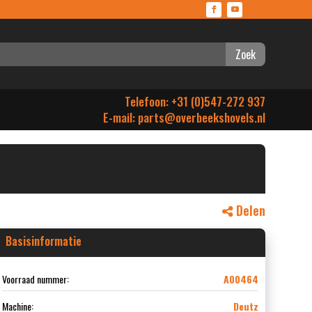
Zoek
Telefoon: +31 (0)547-272 937
E-mail:
parts@overbeekshovels.nl
Delen
Basisinformatie
Voorraad nummer:
A00464
Machine:
Deutz