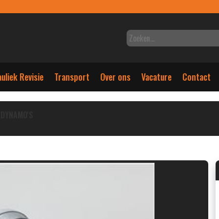
uliek Revisie
Transport
Over ons
Vacature
Contact
DYNAMO'S