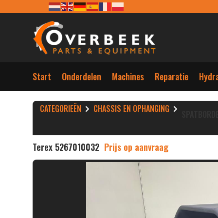
Start
Onderdelen
Machines
Reparatie
Hydra
CATEGORIEËN
CHASSIS EN OPHANGING
SPATBORD
Terex 5267010032
Prijs op aanvraag