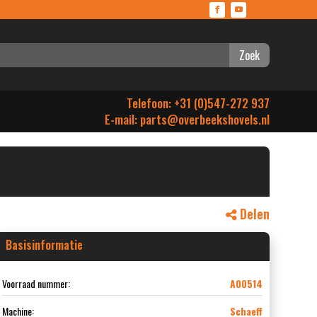
Zoek
Telefoon: +31 (0)547-272 937
E-mail:
parts@overbeekshovels.nl
Delen
Basisinformatie
Voorraad nummer:
A00514
Machine:
Schaeff