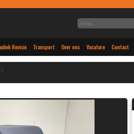
uliek Revisie
Transport
Over ons
Vacature
Contact
EN