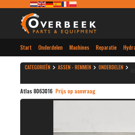
Start
Onderdelen
Machines
Reparatie
Hydra
CATEGORIEËN
ASSEN - REMMEN
ONDERDELEN
K
Atlas 8063016
Prijs op aanvraag