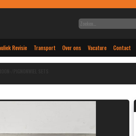
uliek Revisie
Transport
Over ons
Vacature
Contact
ROON-/PIGNONWIEL SETS