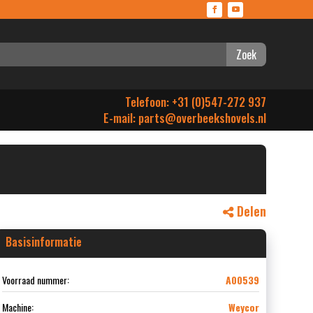
Zoek
Telefoon: +31 (0)547-272 937
E-mail:
parts@overbeekshovels.nl
Delen
Basisinformatie
Voorraad nummer:
A00539
Machine:
Weycor