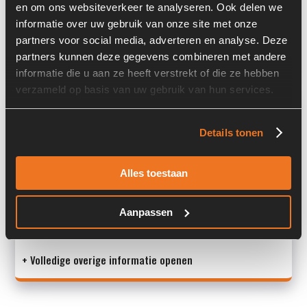
en om ons websiteverkeer te analyseren. Ook delen we
Past op de volgende machines:
Atlas
informatie over uw gebruik van onze site met onze
partners voor social media, adverteren en analyse. Deze
Land:
Nederland
partners kunnen deze gegevens combineren met andere
informatie die u aan ze heeft verstrekt of die ze hebben
verzameld op basis van uw gebruik van hun services.
Overige informatie
Details tonen
Stock number: 1587-002
Brand: Other
Type 1: N.A.
Alles toestaan
Type 2: N.A.
S/N: 1472 323C
Aanpassen
Mach
+ Volledige overige informatie openen