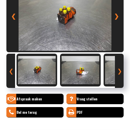
❮
❯
❮
❯
Afspraak maken
Vraag stellen
Bel me terug
PDF