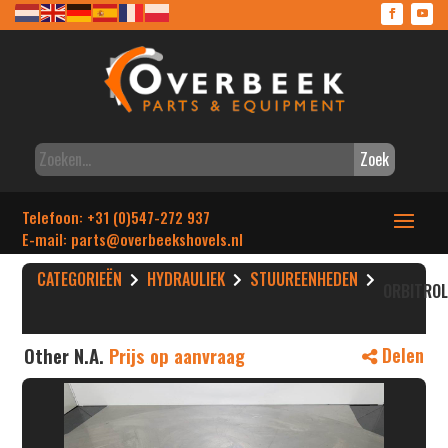
Zoek
Telefoon: +31 (0)547-272 937
E-mail: parts
@overbeekshovels.nl
CATEGORIEËN
HYDRAULIEK
STUUREENHEDEN
ORBITRO
Other N.A.
Prijs op aanvraag
Delen