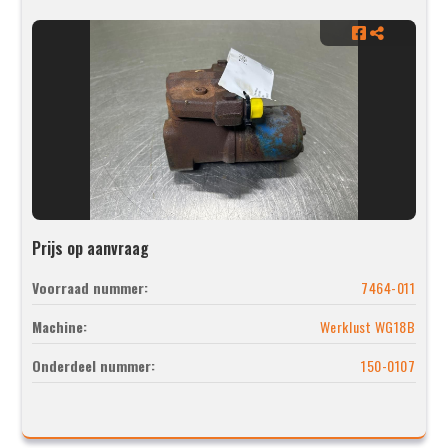
Prijs op aanvraag
Voorraad nummer:
7464-011
Machine:
Werklust WG18B
Onderdeel nummer:
150-0107