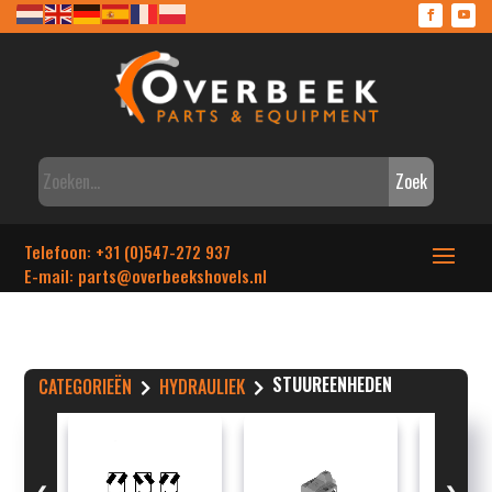
Zoek
Telefoon: +31 (0)547-272 937
E-mail: parts
@overbeekshovels.nl
STUUREENHEDEN
CATEGORIEËN
HYDRAULIEK