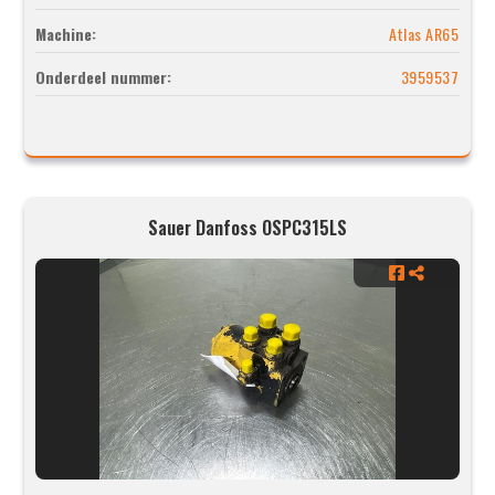
Machine:
Atlas AR65
Onderdeel nummer:
3959537
Sauer Danfoss OSPC315LS