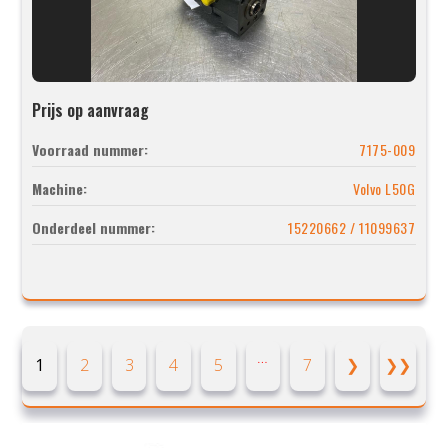
Prijs op aanvraag
Voorraad nummer:
7175-009
Machine:
Volvo L50G
Onderdeel nummer:
15220662 / 11099637
…
1
2
3
4
5
7
❯
❯❯