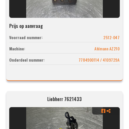
Prijs op aanvraag
Voorraad nummer:
2512-047
Machine:
Ahlmann AZ210
Onderdeel nummer:
7784900114 / 4109729A
Liebherr 7621433