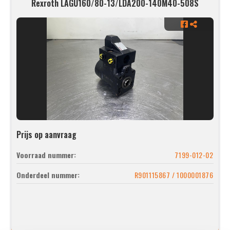
Rexroth LAGU160/80-13/LDA200-140M40-508S
Prijs op aanvraag
Voorraad nummer:
7199-012-02
Onderdeel nummer:
R901115867 / 1000001876