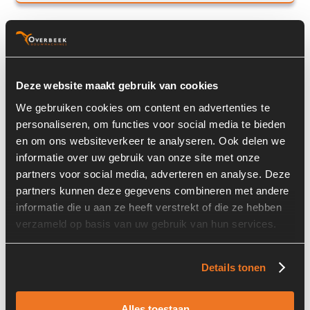
Rexroth LAGS70N10/240-180M40-140
Deze website maakt gebruik van cookies
We gebruiken cookies om content en advertenties te
personaliseren, om functies voor social media te bieden
en om ons websiteverkeer te analyseren. Ook delen we
informatie over uw gebruik van onze site met onze
partners voor social media, adverteren en analyse. Deze
partners kunnen deze gegevens combineren met andere
informatie die u aan ze heeft verstrekt of die ze hebben
Prijs op aanvraag
verzameld op basis van uw gebruik van hun services.
Voorraad nummer:
7199-012-03
Details tonen
Onderdeel nummer:
R901236626 / 1000021717
Alles toestaan