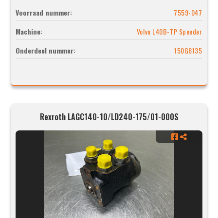
Voorraad nummer:
7559-047
Machine:
Volvo L40B-TP Speeder
Onderdeel nummer:
150G8135
Rexroth LAGC140-10/LD240-175/01-000S