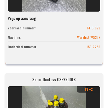
Prijs op aanvraag
Voorraad nummer:
1410-022
Machine:
Werklust WG35E
Onderdeel nummer:
150-7286
Sauer Danfoss OSPF200LS