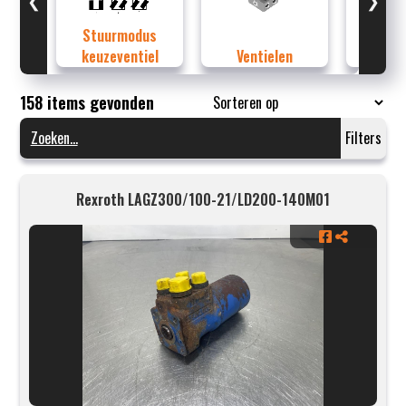
❮
❯
Stuurmodus
keuzeventiel
Ventielen
Orb
158 items gevonden
Filters
Rexroth LAGZ300/100-21/LD200-140M01