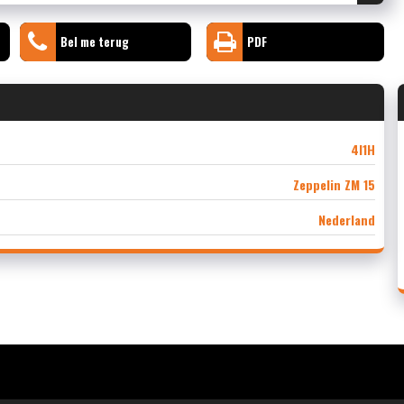
Bel me terug
PDF
4I1H
Zeppelin ZM 15
Nederland