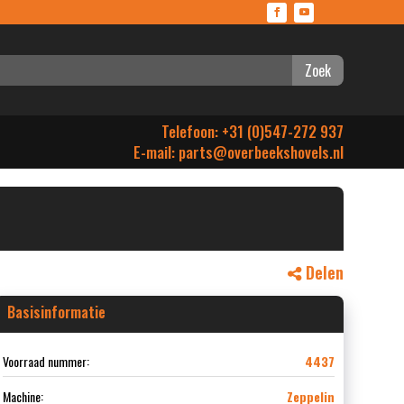
Zoek
Telefoon: +31 (0)547-272 937
E-mail:
parts@overbeekshovels.nl
Delen
Basisinformatie
Voorraad nummer:
4437
Machine:
Zeppelin