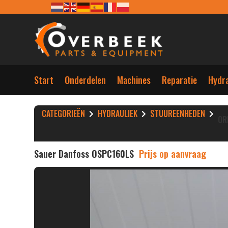
Start
Onderdelen
Machines
Reparatie
Hydra
CATEGORIEËN
HYDRAULIEK
STUUREENHEDEN
OR
Sauer Danfoss OSPC160LS
Prijs op aanvraag