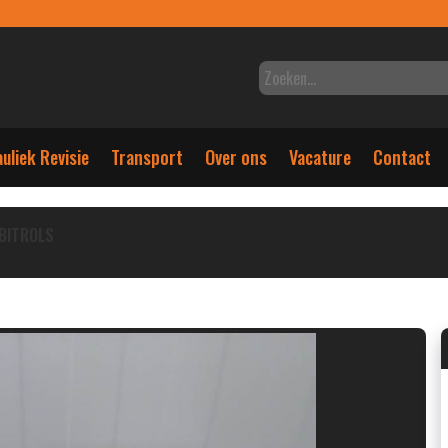
uliek Revisie
Transport
Over ons
Vacature
Contact
BITROLS