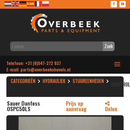
Zoek
Telefoon: +31 (0)547-272 937
E-mail: parts
@overbeekshovels.nl
CATEGORIEËN
HYDRAULIEK
STUUREENHEDEN
ORBITRO
Sauer Danfoss
Prijs op
OSPC50LS
aanvraag
Delen