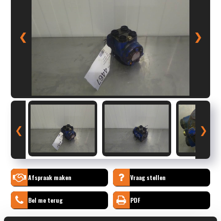
❮
❯
❮
❯
Afspraak maken
Vraag stellen
Bel me terug
PDF