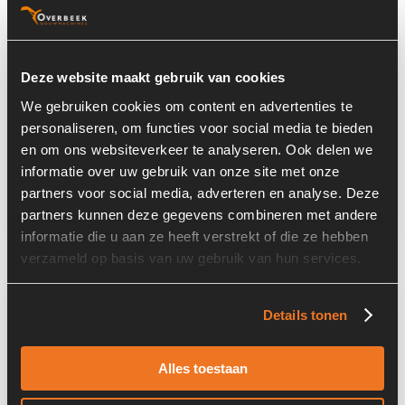
Basisinformatie
Deze website maakt gebruik van cookies
Voorraad nummer:
4467
We gebruiken cookies om content en advertenties te
Onderdeel Merk:
Sauer Danfoss
personaliseren, om functies voor social media te bieden
en om ons websiteverkeer te analyseren. Ook delen we
Onderdeel Type:
OSPC50LS
informatie over uw gebruik van onze site met onze
partners voor social media, adverteren en analyse. Deze
Onderdeel nummer:
150-1197
partners kunnen deze gegevens combineren met andere
informatie die u aan ze heeft verstrekt of die ze hebben
verzameld op basis van uw gebruik van hun services.
Informatie
Details tonen
Locatie:
4I1G
Alles toestaan
Land:
Nederland