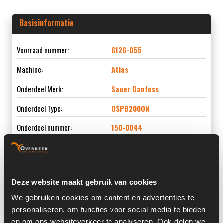
Basisinformatie
Voorraad nummer:
6126-055
Machine:
Atlas
Onderdeel Merk:
Sauer Danfoss
Onderdeel Type:
OSPB200ON
Onderdeel nummer:
150-0044
Informatie
Deze website maakt gebruik van cookies
We gebruiken cookies om content en advertenties te
Locatie:
4A5J
personaliseren, om functies voor social media te bieden
en om ons websiteverkeer te analyseren. Ook delen we