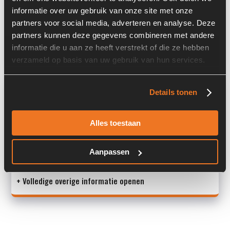
Serienummer:
150-0044
informatie over uw gebruik van onze site met onze
partners voor social media, adverteren en analyse. Deze
Past op de volgende machines:
Atlas
partners kunnen deze gegevens combineren met andere
Land:
Nederland
informatie die u aan ze heeft verstrekt of die ze hebben
verzameld op basis van uw gebruik van hun services.
Overige informatie
Details tonen
Stock number: 6126-055
Brand: Sauer Danfoss
Alles toestaan
Type 1: OSPB200ON
Type 2: OSPB 200 ON
Aanpassen
S/N: -
+ Volledige overige informatie openen