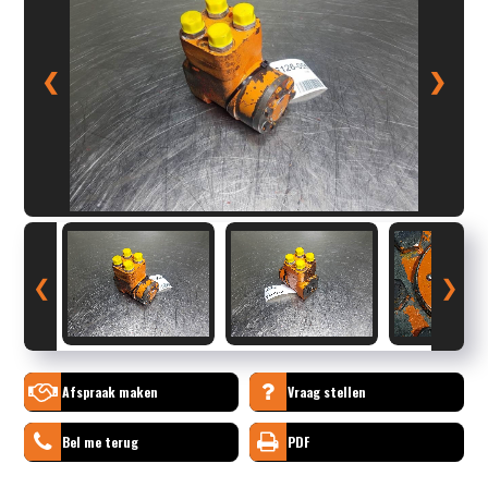
❮
❯
❮
❯
Afspraak maken
Vraag stellen
Bel me terug
PDF