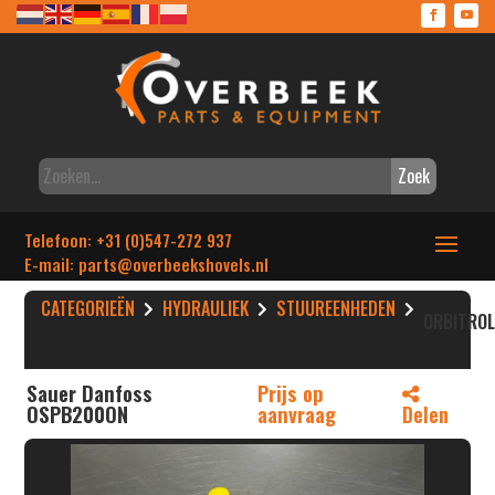
Zoek
Telefoon: +31 (0)547-272 937
E-mail: parts
@overbeekshovels.nl
CATEGORIEËN
HYDRAULIEK
STUUREENHEDEN
ORBITRO
Sauer Danfoss
Prijs op
OSPB200ON
aanvraag
Delen