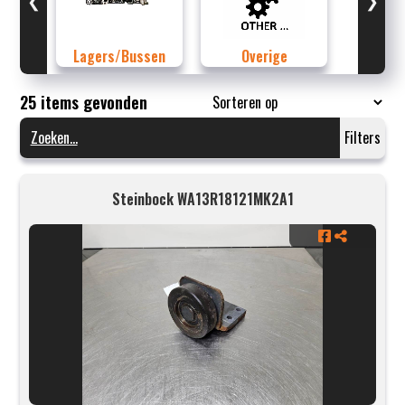
❮
❯
Lagers/Bussen
Overige
25 items gevonden
Filters
Steinbock WA13R18121MK2A1