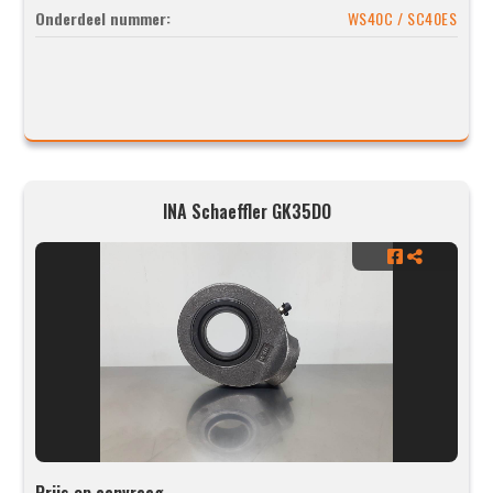
Onderdeel nummer:
WS40C / SC40ES
INA Schaeffler GK35DO
Prijs op aanvraag