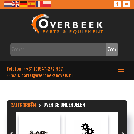
Zoek
Telefoon: +31 (0)547-272 937
E-mail: parts
@overbeekshovels.nl
OVERIGE ONDERDELEN
CATEGORIEËN