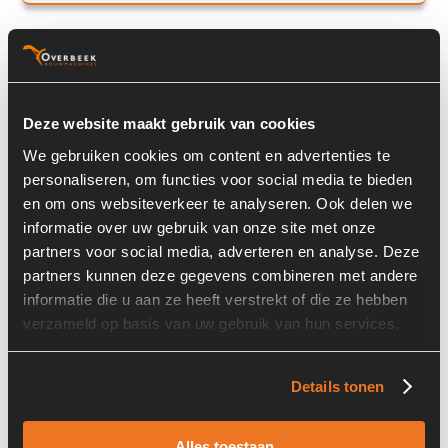
INA Schaeffler GK45DO
Deze website maakt gebruik van cookies
We gebruiken cookies om content en advertenties te
personaliseren, om functies voor social media te bieden
en om ons websiteverkeer te analyseren. Ook delen we
informatie over uw gebruik van onze site met onze
partners voor social media, adverteren en analyse. Deze
partners kunnen deze gegevens combineren met andere
informatie die u aan ze heeft verstrekt of die ze hebben
Prijs op aanvraag
verzameld op basis van uw gebruik van hun services.
Voorraad nummer:
A00117
Details tonen
Onderdeel nummer:
WS45C / SC45ES
Alles toestaan