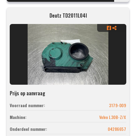
Deutz TD2011L04I
Prijs op aanvraag
Voorraad nummer:
3179-009
Machine:
Volvo L30B-Z/X
Onderdeel nummer:
04286657