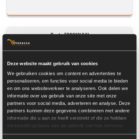
Deutz TD2011L04I
Deze website maakt gebruik van cookies
We gebruiken cookies om content en advertenties te
personaliseren, om functies voor social media te bieden
en om ons websiteverkeer te analyseren. Ook delen we
informatie over uw gebruik van onze site met onze
partners voor social media, adverteren en analyse. Deze
partners kunnen deze gegevens combineren met andere
Prijs op aanvraag
informatie die u aan ze heeft verstrekt of die ze hebben
verzameld op basis van uw gebruik van hun services.
Voorraad nummer:
3179-008
Machine:
Volvo L30B-Z/X