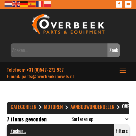
Zoek
Telefoon: +31 (0)547-272 937
E-mail: parts
@overbeekshovels.nl
OVERIG
CATEGORIEËN
MOTOREN
AANBOUWONDERDELEN
7 items gevonden
Filters