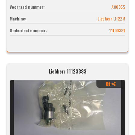
Voorraad nummer:
A00355
Machine:
Liebherr LH22M
Onderdeel nummer:
11100391
Liebherr 11123383