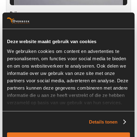
Prijs op aanvraag
Voorraad nummer:
A00354
Machine:
Liebherr LH22M
Deze website maakt gebruik van cookies
Onderdeel nummer:
11123383
We gebruiken cookies om content en advertenties te
personaliseren, om functies voor social media te bieden
en om ons websiteverkeer te analyseren. Ook delen we
informatie over uw gebruik van onze site met onze
partners voor social media, adverteren en analyse. Deze
partners kunnen deze gegevens combineren met andere
Audi A6 AVANT
informatie die u aan ze heeft verstrekt of die ze hebben
verzameld op basis van uw gebruik van hun services.
Details tonen