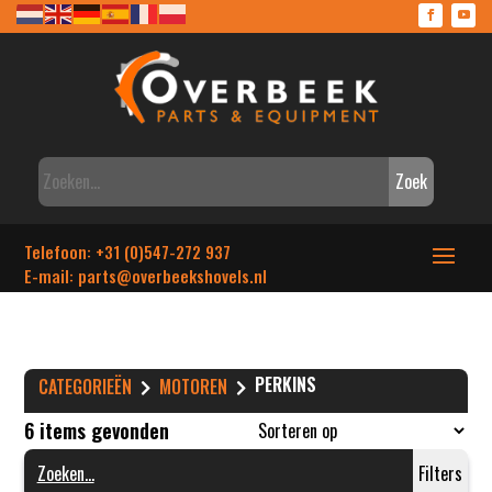
Zoek
Telefoon: +31 (0)547-272 937
E-mail: parts
@overbeekshovels.nl
PERKINS
CATEGORIEËN
MOTOREN
6 items gevonden
Filters