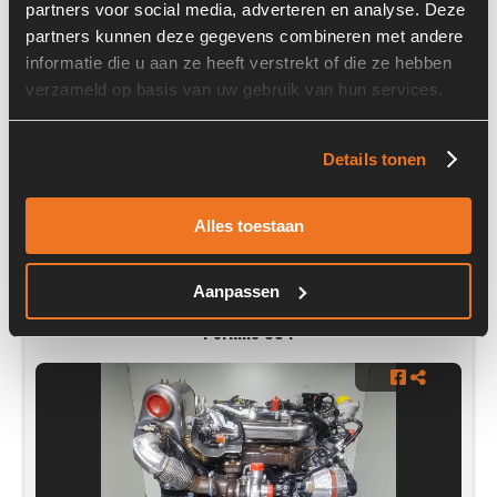
partners voor social media, adverteren en analyse. Deze
partners kunnen deze gegevens combineren met andere
Prijs op aanvraag
informatie die u aan ze heeft verstrekt of die ze hebben
verzameld op basis van uw gebruik van hun services.
Voorraad nummer:
6045-010
Details tonen
Alles toestaan
Aanpassen
Perkins 854