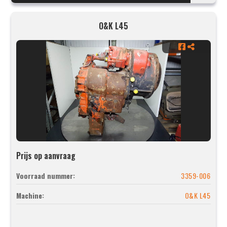
O&K L45
Prijs op aanvraag
Voorraad nummer:
3359-006
Machine:
O&K L45