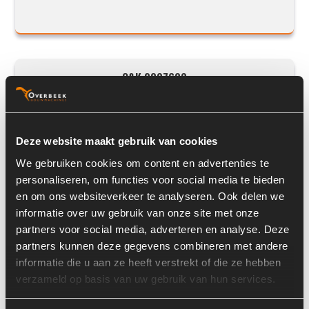
O&K 2807620
Deze website maakt gebruik van cookies
We gebruiken cookies om content en advertenties te
personaliseren, om functies voor social media te bieden
en om ons websiteverkeer te analyseren. Ook delen we
informatie over uw gebruik van onze site met onze
partners voor social media, adverteren en analyse. Deze
partners kunnen deze gegevens combineren met andere
Prijs op aanvraag
informatie die u aan ze heeft verstrekt of die ze hebben
verzameld op basis van uw gebruik van hun services.
Voorraad nummer:
5620
Machine:
O&K MH6.5