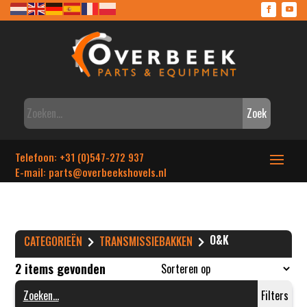
Zoek
Telefoon: +31 (0)547-272 937
E-mail: parts
@overbeekshovels.nl
O&K
CATEGORIEËN
TRANSMISSIEBAKKEN
2 items gevonden
Filters