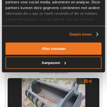
partners voor social media, adverteren en analyse. Deze
partners kunnen deze gegevens combineren met andere
Prijs op aanvraag
informatie die u aan ze heeft verstrekt of die ze hebben
verzameld op basis van uw gebruik van hun services.
Voorraad nummer:
552
Details tonen
Alles toestaan
Aanpassen
Voerklem 2,00mtr