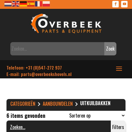
Zoek
Telefoon: +31 (0)547-272 937
E-mail: parts
@overbeekshovels.nl
UITKUILBAKKEN
CATEGORIEËN
AANBOUWDELEN
6 items gevonden
Filters