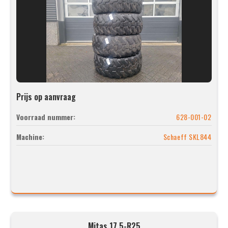
Prijs op aanvraag
Voorraad nummer:
628-001-02
Machine:
Schaeff SKL844
Mitas 17.5-R25