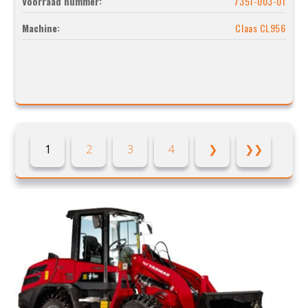
Voorraad nummer:
7351-003-01
Machine:
Claas CL956
1
2
3
4
❯
❯❯