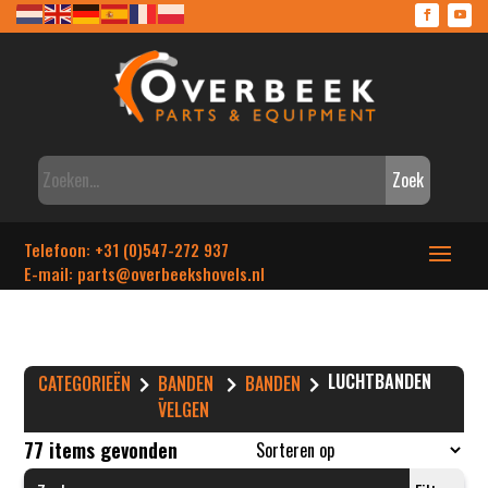
Zoek
Telefoon: +31 (0)547-272 937
E-mail: parts
@overbeekshovels.nl
LUCHTBANDEN
CATEGORIEËN
BANDEN
BANDEN
-
VELGEN
77 items gevonden