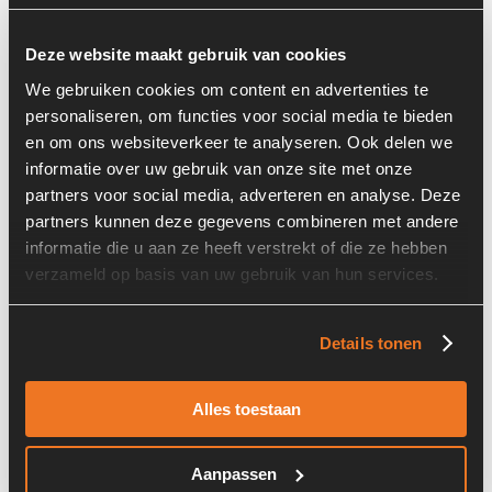
Deze website maakt gebruik van cookies
We gebruiken cookies om content en advertenties te
personaliseren, om functies voor social media te bieden
en om ons websiteverkeer te analyseren. Ook delen we
informatie over uw gebruik van onze site met onze
Prijs op aanvraag
partners voor social media, adverteren en analyse. Deze
partners kunnen deze gegevens combineren met andere
Voorraad nummer:
7163-011-01
informatie die u aan ze heeft verstrekt of die ze hebben
verzameld op basis van uw gebruik van hun services.
Machine:
Hitachi ZW150PL
Details tonen
Alles toestaan
SWT 400/70-R20
Aanpassen