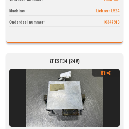
Machine:
Liebherr L524
Onderdeel nummer:
10347913
ZF EST34 (24V)