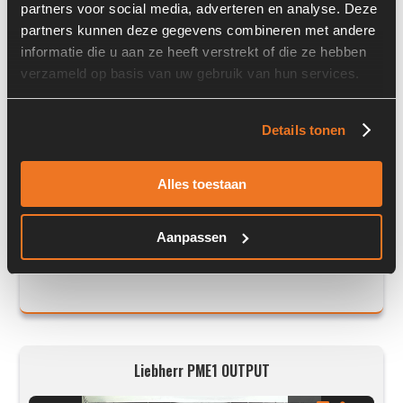
partners voor social media, adverteren en analyse. Deze
partners kunnen deze gegevens combineren met andere
informatie die u aan ze heeft verstrekt of die ze hebben
verzameld op basis van uw gebruik van hun services.
Details tonen
Prijs op aanvraag
Voorraad nummer:
7569-026
Alles toestaan
Machine:
Liebherr L524
Aanpassen
Onderdeel nummer:
10685054
Liebherr PME1 OUTPUT