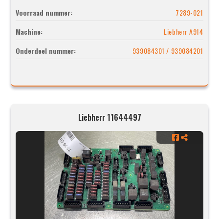
Voorraad nummer:
7289-021
Machine:
Liebherr A914
Onderdeel nummer:
939084301 / 939084201
Liebherr 11644497