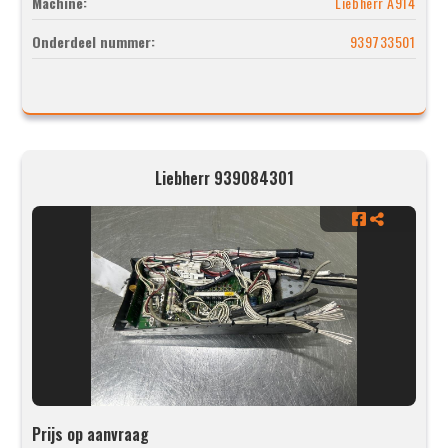
Machine:
Liebherr A914
Onderdeel nummer:
939733501
Liebherr 939084301
Prijs op aanvraag