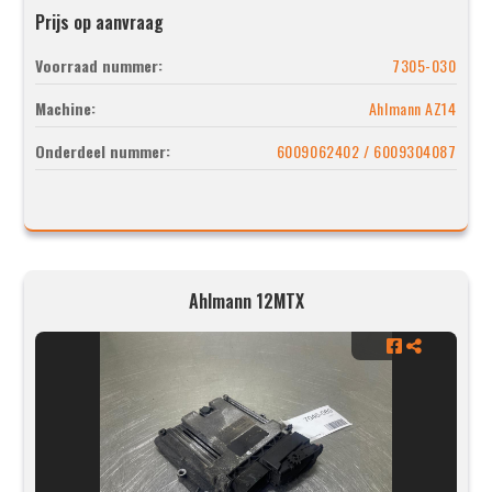
Prijs op aanvraag
Voorraad nummer:
7305-030
Machine:
Ahlmann AZ14
Onderdeel nummer:
6009062402 / 6009304087
Ahlmann 12MTX