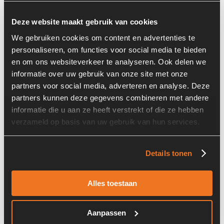
Deze website maakt gebruik van cookies
We gebruiken cookies om content en advertenties te
personaliseren, om functies voor social media te bieden
en om ons websiteverkeer te analyseren. Ook delen we
informatie over uw gebruik van onze site met onze
Prijs op aanvraag
partners voor social media, adverteren en analyse. Deze
partners kunnen deze gegevens combineren met andere
Voorraad nummer:
7279-007
informatie die u aan ze heeft verstrekt of die ze hebben
Machine:
Terex AL80/SKL834
verzameld op basis van uw gebruik van hun services.
Onderdeel nummer:
6462423001
Details tonen
Alles toestaan
Terex 6393524096
Aanpassen