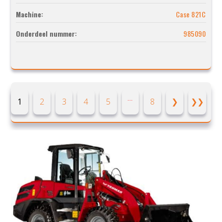
Machine:
Case 821C
Onderdeel nummer:
985090
…
1
2
3
4
5
8
❯
❯❯