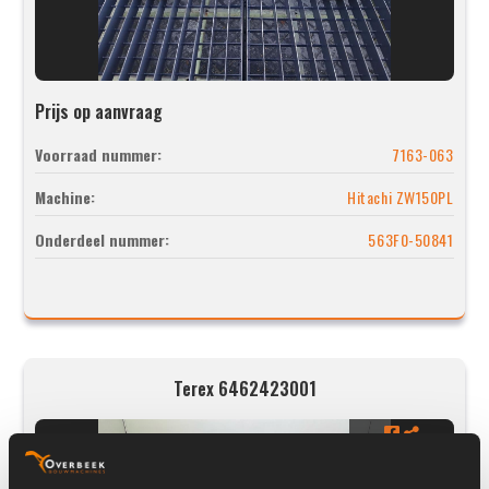
Prijs op aanvraag
Voorraad nummer:
7163-063
Machine:
Hitachi ZW150PL
Onderdeel nummer:
563F0-50841
Terex 6462423001