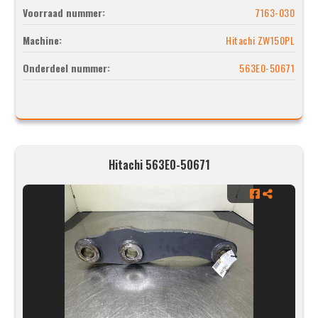
Voorraad nummer:
7163-030
Machine:
Hitachi ZW150PL
Onderdeel nummer:
563E0-50671
Hitachi 563E0-50671