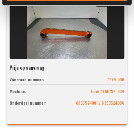
Prijs op aanvraag
Voorraad nummer:
7279-006
Machine:
Terex AL80/SKL834
Onderdeel nummer:
6393524001 / 6393524096