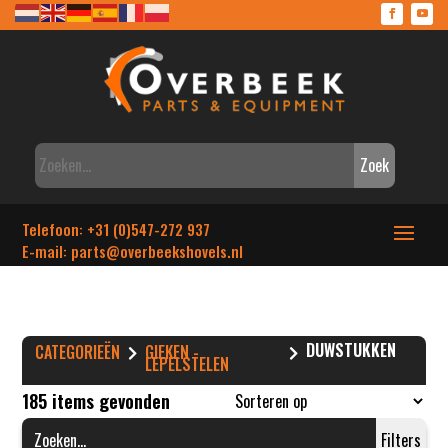
Zoek
Telefoon: +31 (0)547-272 937
E-mail: parts
@overbeekshovels.nl
DUWSTUKKEN
CATEGORIEËN
GIEKEN -
LEPELSTELEN
185 items gevonden
Filters