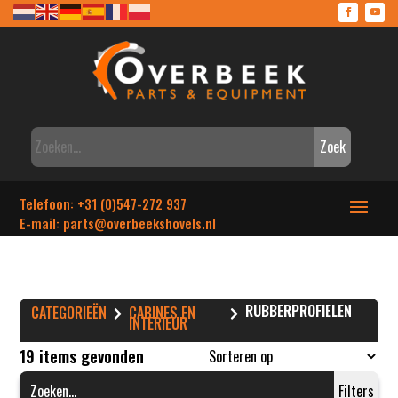
Zoek
Telefoon: +31 (0)547-272 937
E-mail: parts
@overbeekshovels.nl
RUBBERPROFIELEN
CATEGORIEËN
CABINES EN
INTERIEUR
19 items gevonden
Filters