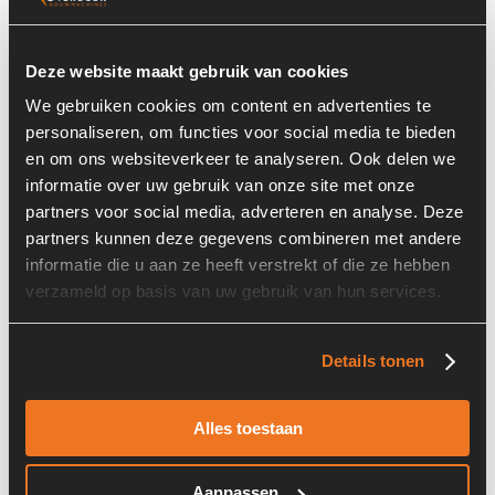
Voorraad nummer:
A00145
Deze website maakt gebruik van cookies
We gebruiken cookies om content en advertenties te
personaliseren, om functies voor social media te bieden
en om ons websiteverkeer te analyseren. Ook delen we
informatie over uw gebruik van onze site met onze
partners voor social media, adverteren en analyse. Deze
partners kunnen deze gegevens combineren met andere
Rubberprofiel Ballonprofiel-14,5x19,4 (S=1-4 mm)
informatie die u aan ze heeft verstrekt of die ze hebben
verzameld op basis van uw gebruik van hun services.
Details tonen
Alles toestaan
Aanpassen