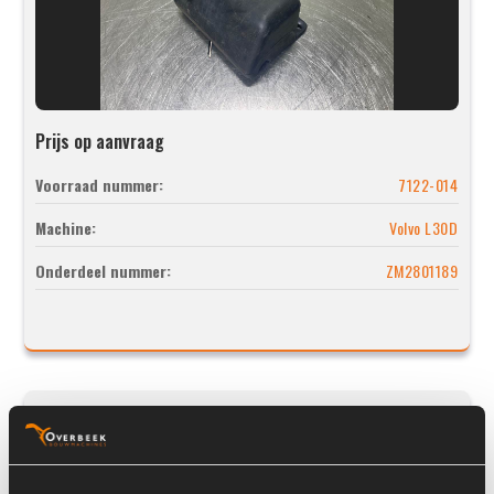
Prijs op aanvraag
Voorraad nummer:
7122-014
Machine:
Volvo L30D
Onderdeel nummer:
ZM2801189
Case 621D