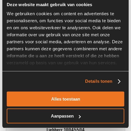
Deze website maakt gebruik van cookies
We gebruiken cookies om content en advertenties te
personaliseren, om functies voor social media te bieden
en om ons websiteverkeer te analyseren. Ook delen we
informatie over uw gebruik van onze site met onze
partners voor social media, adverteren en analyse. Deze
partners kunnen deze gegevens combineren met andere
Prijs op aanvraag
informatie die u aan ze heeft verstrekt of die ze hebben
verzameld op basis van uw gebruik van hun services.
Voorraad nummer:
6578-034
Machine:
Case 621D
Details tonen
Alles toestaan
Aanpassen
Liebherr 10045504