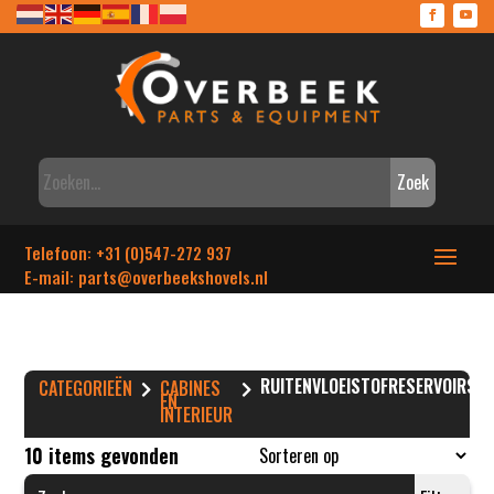
Zoek
Telefoon: +31 (0)547-272 937
E-mail: parts
@overbeekshovels.nl
RUITENVLOEISTOFRESERVOIRS
CATEGORIEËN
CABINES
EN
INTERIEUR
10 items gevonden