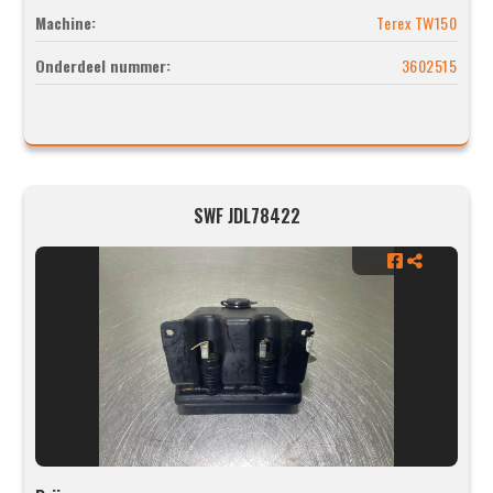
Machine:
Terex TW150
Onderdeel nummer:
3602515
SWF JDL78422