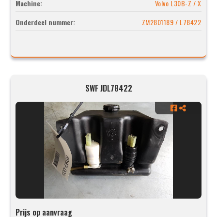
Machine:
Volvo L30B-Z / X
Onderdeel nummer:
ZM2801189 / L78422
SWF JDL78422
Prijs op aanvraag