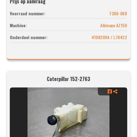
Prijs op aanvraag
Voorraad nummer:
7306-068
Machine:
Ahlmann AZ150
Onderdeel nummer:
4198209A / L78422
Caterpillar 152-2763