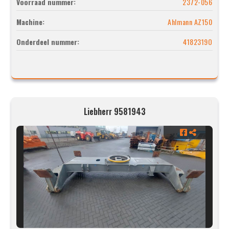
Voorraad nummer:
2372-056
Machine:
Ahlmann AZ150
Onderdeel nummer:
4182319O
Liebherr 9581943