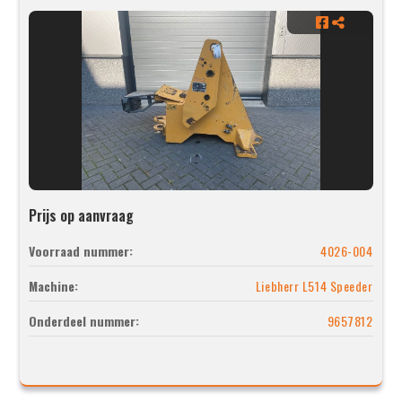
Prijs op aanvraag
Voorraad nummer:
4026-004
Machine:
Liebherr L514 Speeder
Onderdeel nummer:
9657812