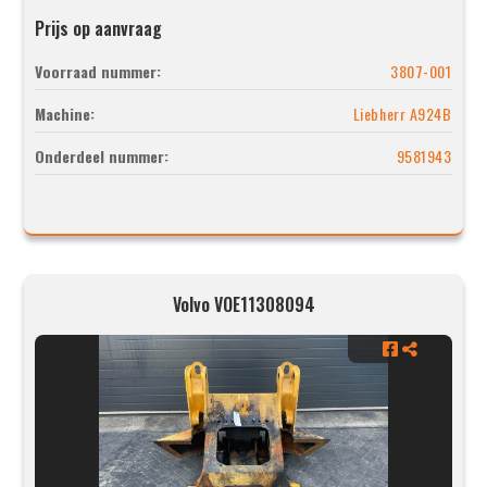
Prijs op aanvraag
Voorraad nummer:
3807-001
Machine:
Liebherr A924B
Onderdeel nummer:
9581943
Volvo VOE11308094