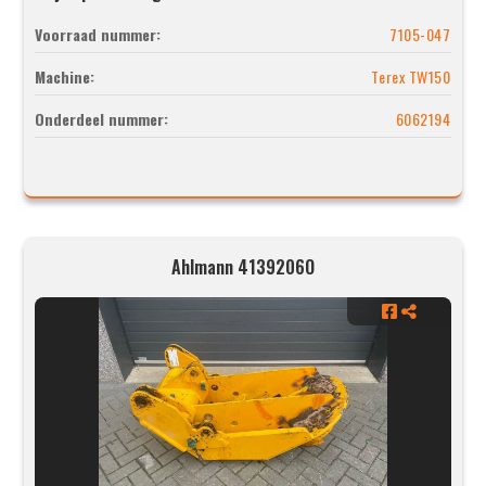
Voorraad nummer:
7105-047
Machine:
Terex TW150
Onderdeel nummer:
6062194
Ahlmann 4139206O