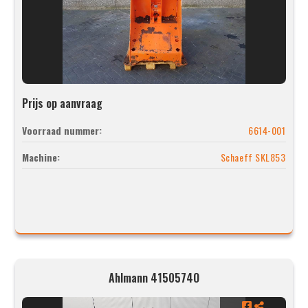
Prijs op aanvraag
Voorraad nummer:
6614-001
Machine:
Schaeff SKL853
Ahlmann 4150574O