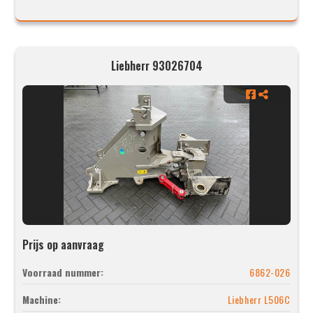
Liebherr 93026704
Prijs op aanvraag
Voorraad nummer:
6862-026
Machine:
Liebherr L506C