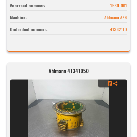
Voorraad nummer:
1580-001
Machine:
Ahlmann AZ4
Onderdeel nummer:
4136211O
Ahlmann 4134195O