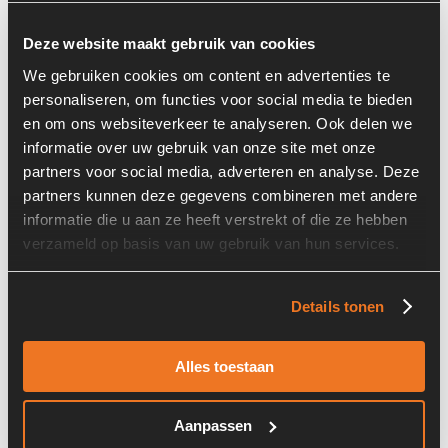
Deze website maakt gebruik van cookies
We gebruiken cookies om content en advertenties te
personaliseren, om functies voor social media te bieden
en om ons websiteverkeer te analyseren. Ook delen we
informatie over uw gebruik van onze site met onze
Prijs op aanvraag
partners voor social media, adverteren en analyse. Deze
partners kunnen deze gegevens combineren met andere
Machine:
Ahlmann AZ14
informatie die u aan ze heeft verstrekt of die ze hebben
verzameld op basis van uw gebruik van hun services.
Details tonen
Alles toestaan
Ahlmann 4147384O
Aanpassen