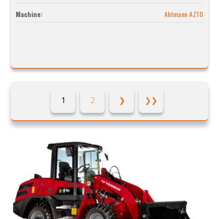
Machine:
Ahlmann AZ10
1
2
❯
❯❯