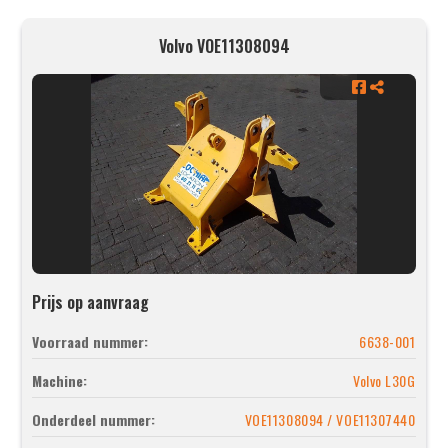
Volvo VOE11308094
Prijs op aanvraag
Voorraad nummer:
6638-001
Machine:
Volvo L30G
Onderdeel nummer:
VOE11308094 / VOE11307440