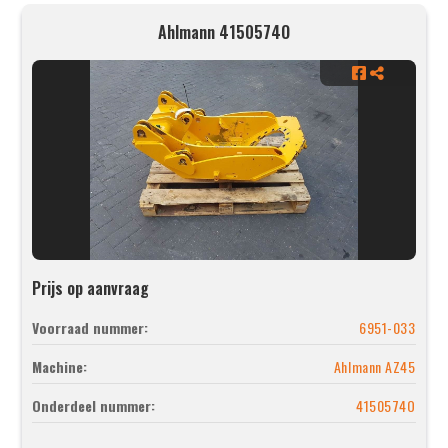
Ahlmann 4150574O
Prijs op aanvraag
Voorraad nummer:
6951-033
Machine:
Ahlmann AZ45
Onderdeel nummer:
4150574O