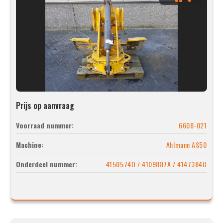
Prijs op aanvraag
Voorraad nummer:
6608-021
Machine:
Ahlmann AS50
Onderdeel nummer:
4150574O / 4109887A / 4147384O