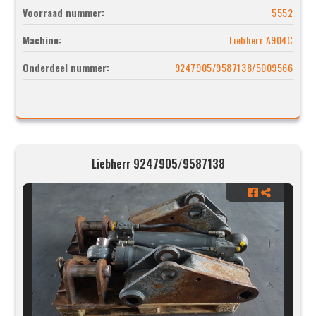
Voorraad nummer:
5552
Machine:
Liebherr A904C
Onderdeel nummer:
9247905/9587138/5009566
Liebherr 9247905/9587138