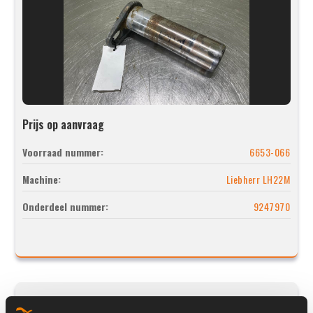
Prijs op aanvraag
Voorraad nummer:
6653-066
Machine:
Liebherr LH22M
Onderdeel nummer:
9247970
Other Partij stempels