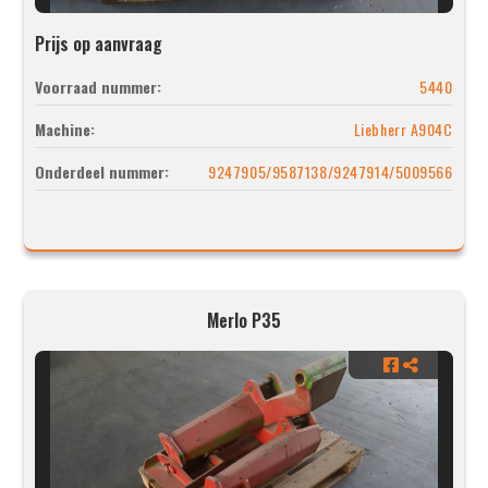
Prijs op aanvraag
Voorraad nummer:
5440
Machine:
Liebherr A904C
Onderdeel nummer:
9247905/9587138/9247914/5009566
Merlo P35