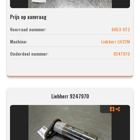
Prijs op aanvraag
Voorraad nummer:
6653-073
Machine:
Liebherr LH22M
Onderdeel nummer:
9247970
Liebherr 9247970