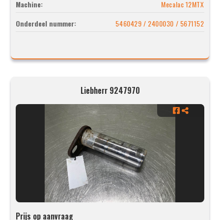
Machine:
Mecalac 12MTX
Onderdeel nummer:
5460429 / 2400030 / 5671152
Liebherr 9247970
Prijs op aanvraag