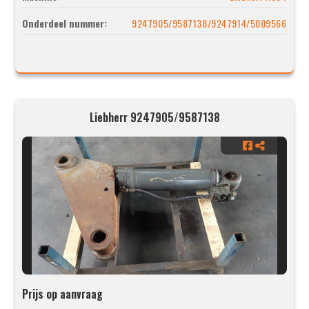
Onderdeel nummer:
9247905/9587138/9247914/5009566
Liebherr 9247905/9587138
Prijs op aanvraag