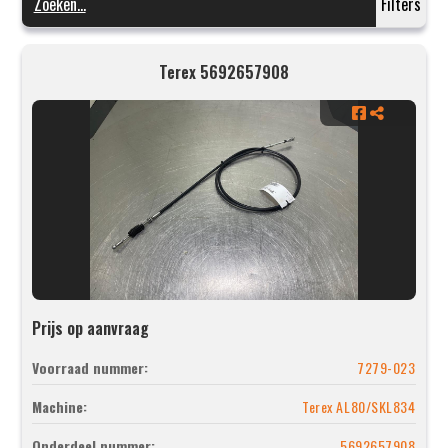
Filters
Terex 5692657908
Prijs op aanvraag
Voorraad nummer:
7279-023
Machine:
Terex AL80/SKL834
Onderdeel nummer:
5692657908