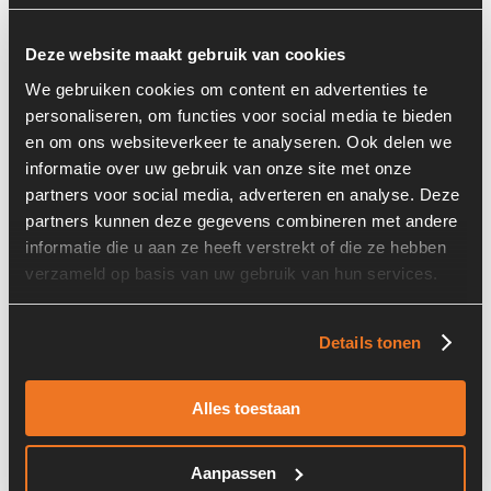
Deze website maakt gebruik van cookies
We gebruiken cookies om content en advertenties te
personaliseren, om functies voor social media te bieden
en om ons websiteverkeer te analyseren. Ook delen we
informatie over uw gebruik van onze site met onze
Prijs op aanvraag
partners voor social media, adverteren en analyse. Deze
partners kunnen deze gegevens combineren met andere
Voorraad nummer:
3021-051
informatie die u aan ze heeft verstrekt of die ze hebben
verzameld op basis van uw gebruik van hun services.
Details tonen
Alles toestaan
Cable 1,20mtr
Aanpassen