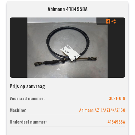
Ahlmann 4184958A
Prijs op aanvraag
Voorraad nummer:
3021-018
Machine:
Ahlmann AZ11/AZ14/AZ150
Onderdeel nummer:
4184958A