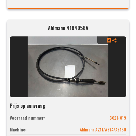
Ahlmann 4184958A
Prijs op aanvraag
Voorraad nummer:
3021-019
Machine:
Ahlmann AZ11/AZ14/AZ150