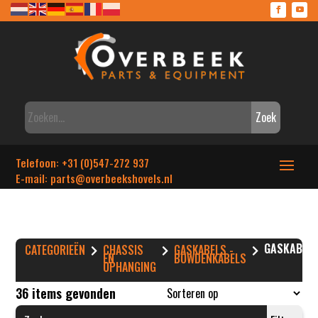
Zoek
Telefoon: +31 (0)547-272 937
E-mail: parts
@overbeekshovels.nl
GASKABEL
CATEGORIEËN
CHASSIS
GASKABELS -
EN
BOWDENKABELS
OPHANGING
36 items gevonden