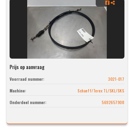
Prijs op aanvraag
Voorraad nummer:
3021-017
Machine:
Schaeff/Terex TL/SKL/SKS
Onderdeel nummer:
5692657908