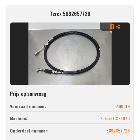
Terex 5692657728
Prijs op aanvraag
Voorraad nummer:
A00319
Machine:
Schaeff SKL873
Onderdeel nummer:
5692657728