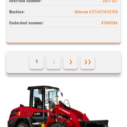
Voorraad nummer:
3021-021
Machine:
Ahlmann AZ11/AZ14/AZ150
Onderdeel nummer:
4184958A
1
2
❯
❯❯