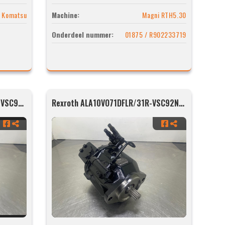
Komatsu
Machine:
Magni RTH5.30
Onderdeel nummer:
01875 / R902233719
Rexroth ALA10VO71DFLR/31R-VSC92N00-SO368
Rexroth ALA10VO71DFLR/31R-VSC92N00-SO368