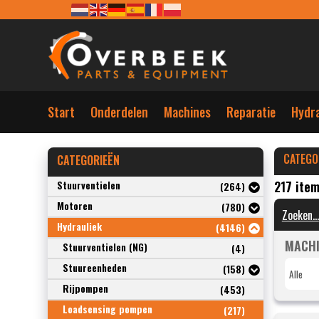
Start
Onderdelen
Machines
Reparatie
Hydra
CATEGO
CATEGORIEËN
Stuurventielen
217 ite
(264)
Motoren
(780)
Hydrauliek
(4146)
MACHI
Stuurventielen (NG)
(4)
Stuureenheden
(158)
Rijpompen
(453)
Loadsensing pompen
(217)