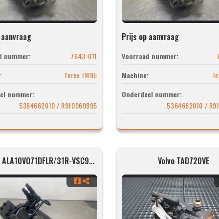
p aanvraag
Prijs op aanvraag
d nummer:
7643-011
Voorraad nummer:
:
Terex TW85
Machine:
Te
el nummer:
Onderdeel nummer:
5364662010 / R910969995
5364662010 / R9
Rexroth ALA10VO71DFLR/31R-VSC92N00-SO368
Volvo TAD720VE