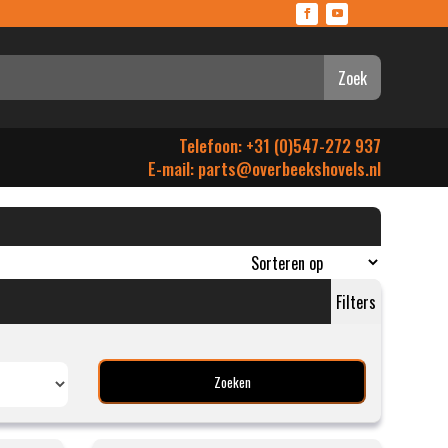
Zoek
Telefoon: +31 (0)547-272 937
E-mail:
parts@overbeekshovels.nl
Filters