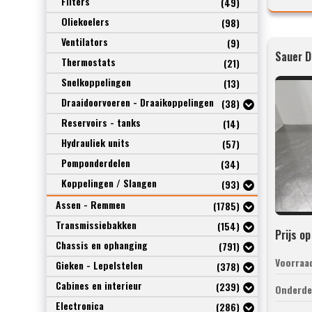
Filters
(49)
Oliekoelers
(98)
Ventilators
(9)
Thermostats
(21)
Snelkoppelingen
(13)
Draaidoorvoeren - Draaikoppelingen
(38)
Reservoirs - tanks
(14)
Hydrauliek units
(57)
Pomponderdelen
(34)
Koppelingen / Slangen
(93)
Assen - Remmen
(1785)
Transmissiebakken
(154)
Prijs o
Chassis en ophanging
(791)
Voorraa
Gieken - Lepelstelen
(378)
Cabines en interieur
(239)
Onderde
Electronica
(286)