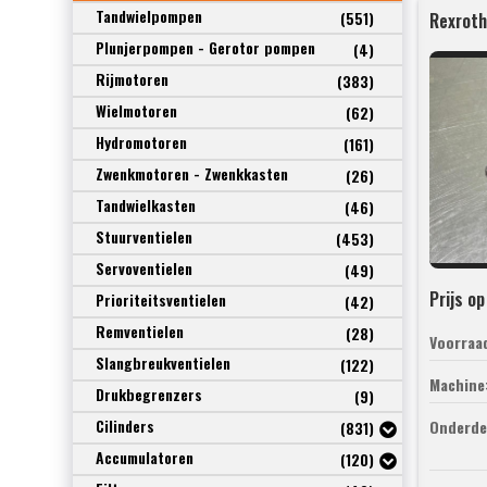
Tandwielpompen
(551)
Plunjerpompen - Gerotor pompen
(4)
Rijmotoren
(383)
Wielmotoren
(62)
Hydromotoren
(161)
Zwenkmotoren - Zwenkkasten
(26)
Tandwielkasten
(46)
Stuurventielen
(453)
Servoventielen
(49)
Prijs o
Prioriteitsventielen
(42)
Remventielen
(28)
Voorraa
Slangbreukventielen
(122)
Machine
Drukbegrenzers
(9)
Cilinders
Onderde
(831)
Accumulatoren
(120)