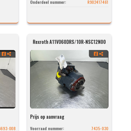
Onderdeel nummer:
R902417461
Rexroth A11VO60DRS/10R-NSC12N00
Prijs op aanvraag
6693-008
Voorraad nummer:
7435-030