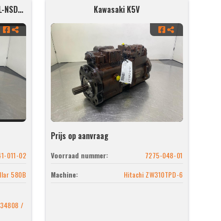
Caterpillar A11VLO190DRS/11L-NSDXXN00-S
Kawasaki K5V
Prijs op aanvraag
41-011-02
Voorraad nummer:
7275-048-01
llar 580B
Machine:
Hitachi ZW310TPD-6
34808 /