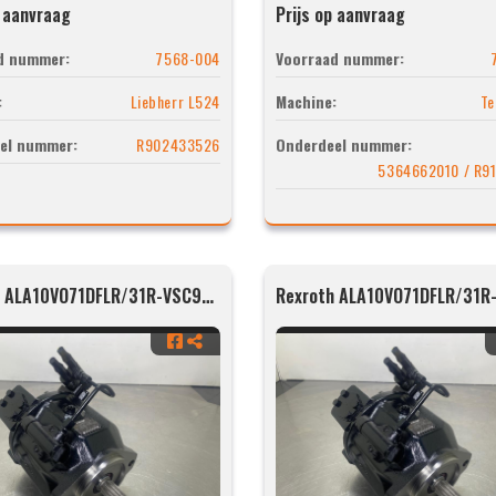
p aanvraag
Prijs op aanvraag
d nummer:
7568-004
Voorraad nummer:
:
Liebherr L524
Machine:
Te
el nummer:
R902433526
Onderdeel nummer:
5364662010 / R9
Rexroth ALA10VO71DFLR/31R-VSC92N00-SO368