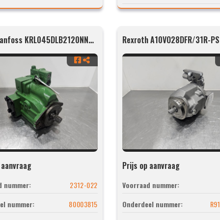
Sauer Danfoss KRL045DLB2120NNN3C3NKA6NKNANNNNNN
Rexroth A10VO28DFR/31R-P
p aanvraag
Prijs op aanvraag
d nummer:
2312-022
Voorraad nummer:
el nummer:
80003815
Onderdeel nummer:
R9