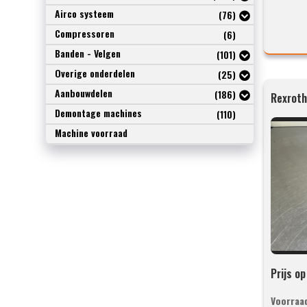
Airco systeem
(76)
Compressoren
(6)
Banden - Velgen
(101)
Overige onderdelen
(25)
Aanbouwdelen
(186)
Demontage machines
(110)
Machine voorraad
Prijs o
Voorraa