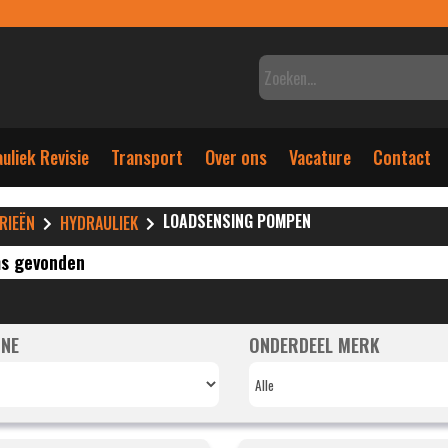
uliek Revisie
Transport
Over ons
Vacature
Contact
LOADSENSING POMPEN
RIEËN
HYDRAULIEK
ms gevonden
NE
ONDERDEEL MERK