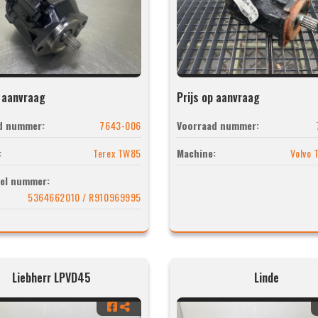
p aanvraag
Prijs op aanvraag
d nummer:
7643-006
Voorraad nummer:
:
Terex TW85
Machine:
Volvo
el nummer:
5364662010 / R910969995
Liebherr LPVD45
Linde