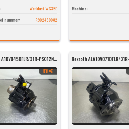
:
Werklust WG35E
Machine:
el nummer:
R902430082
Rexroth A10V045DFLR/31R-PSC12N00