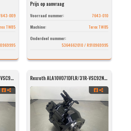
Prijs op aanvraag
7643-009
Voorraad nummer:
7643-010
rex TW85
Machine:
Terex TW85
Onderdeel nummer:
10969995
5364662010 / R910969995
Rexroth ALA10VO71DFLR/31R-VSC92N00-SO368
Rexroth ALA10VO71DFLR/31R-VSC92N00-SO368