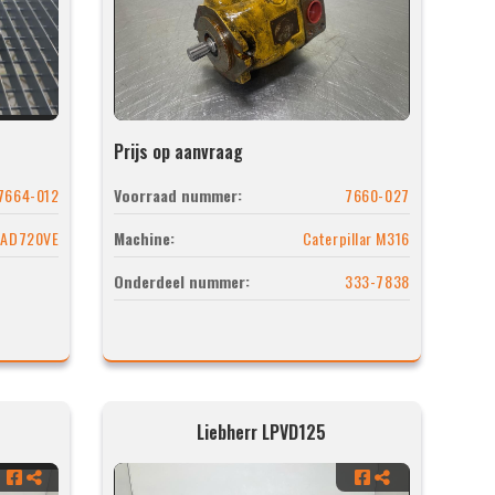
Prijs op aanvraag
7664-012
Voorraad nummer:
7660-027
 TAD720VE
Machine:
Caterpillar M316
Onderdeel nummer:
333-7838
Liebherr LPVD125