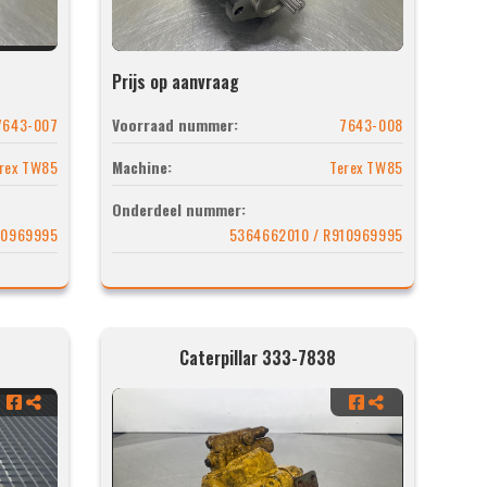
Prijs op aanvraag
7643-007
Voorraad nummer:
7643-008
rex TW85
Machine:
Terex TW85
Onderdeel nummer:
10969995
5364662010 / R910969995
Caterpillar 333-7838