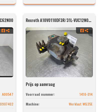
SC62N00
Rexroth A10V0110DF3R/31L-VUC12N00-SO596
Prijs op aanvraag
A00547
Voorraad nummer:
1410-014
10907402
Machine:
Werklust WG35E