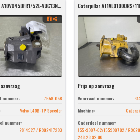
Rexroth A10VO45DFR1/52L-VUC13N00-SO547
p aanvraag
Prijs op aanvraag
d nummer:
7559-058
Voorraad nummer:
61
:
Volvo L40B-TP Speeder
Machine:
Caterpi
el nummer:
Onderdeel nummer:
2814927 / R902417203
155-9907-02/155990702 / R9020
248.28.92.00