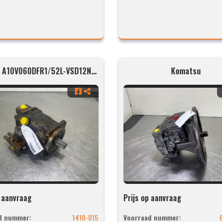
Rexroth A10V060DFR1/52L-VSD12N00-S1388
Komatsu
p aanvraag
Prijs op aanvraag
d nummer:
1410-015
Voorraad nummer: