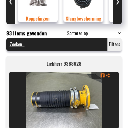
❮
❯
Koppelingen
Slangbescherming
Sl
93 items gevonden
Filters
Liebherr 9368628