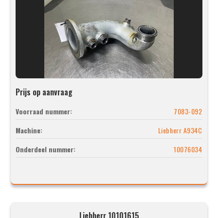
Prijs op aanvraag
Voorraad nummer:
7083-092
Machine:
Liebherr A934C
Onderdeel nummer:
10076034
Liebherr 10101615