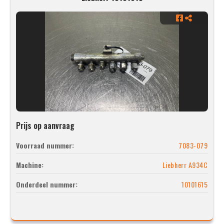
Prijs op aanvraag
Voorraad nummer:
7083-079
Machine:
Liebherr A934C
Onderdeel nummer:
10101615