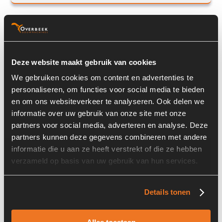
Schaeff 5260310269
Deze website maakt gebruik van cookies
We gebruiken cookies om content en advertenties te
personaliseren, om functies voor social media te bieden
en om ons websiteverkeer te analyseren. Ook delen we
informatie over uw gebruik van onze site met onze
partners voor social media, adverteren en analyse. Deze
partners kunnen deze gegevens combineren met andere
informatie die u aan ze heeft verstrekt of die ze hebben
Prijs op aanvraag
verzameld op basis van uw gebruik van hun services.
Voorraad nummer:
7132-029
Details tonen
Machine:
Schaeff SKL834
Onderdeel nummer:
5260310269