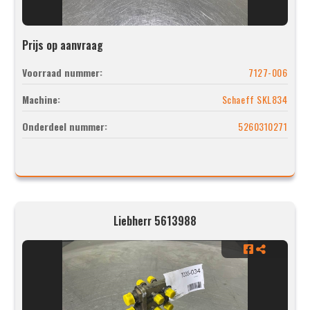
Prijs op aanvraag
Voorraad nummer:
7127-006
Machine:
Schaeff SKL834
Onderdeel nummer:
5260310271
Liebherr 5613988