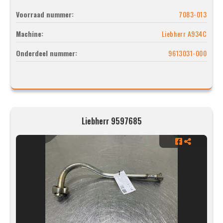
Voorraad nummer:
7083-013
Machine:
Liebherr A934C
Onderdeel nummer:
9613031-000
Liebherr 9597685