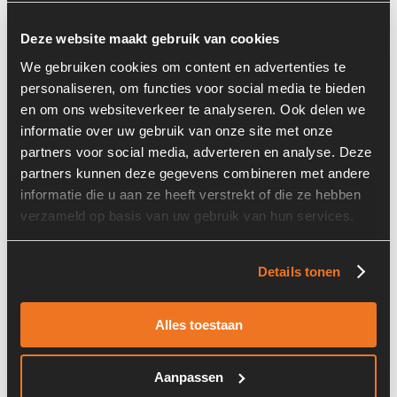
Deze website maakt gebruik van cookies
We gebruiken cookies om content en advertenties te
personaliseren, om functies voor social media te bieden
en om ons websiteverkeer te analyseren. Ook delen we
informatie over uw gebruik van onze site met onze
Prijs op aanvraag
partners voor social media, adverteren en analyse. Deze
partners kunnen deze gegevens combineren met andere
Voorraad nummer:
7083-015
informatie die u aan ze heeft verstrekt of die ze hebben
Machine:
Liebherr A934C
verzameld op basis van uw gebruik van hun services.
Onderdeel nummer:
9597684-002
Details tonen
Alles toestaan
Liebherr 9613031
Aanpassen