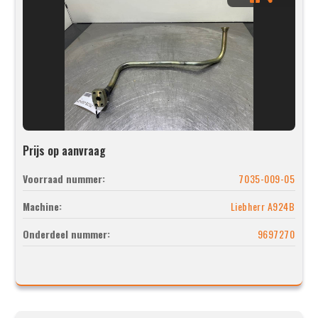
Prijs op aanvraag
Voorraad nummer:
7035-009-05
Machine:
Liebherr A924B
Onderdeel nummer:
9697270