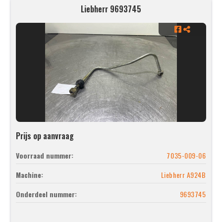
Liebherr 9693745
Prijs op aanvraag
Voorraad nummer:
7035-009-06
Machine:
Liebherr A924B
Onderdeel nummer:
9693745