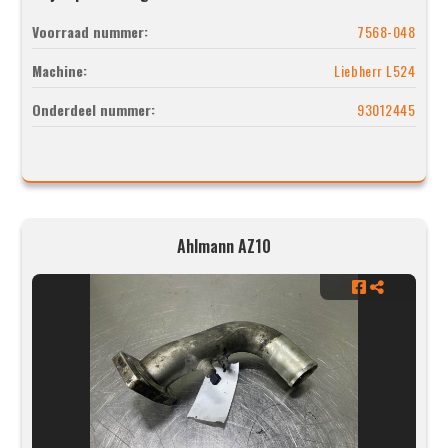
Voorraad nummer:
7568-048
Machine:
Liebherr L524
Onderdeel nummer:
93012445
Ahlmann AZ10