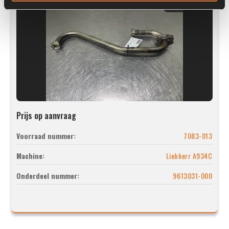
Prijs op aanvraag
Voorraad nummer:
7083-013
Machine:
Liebherr A934C
Onderdeel nummer:
9613031-000