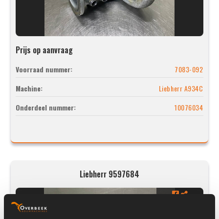
Prijs op aanvraag
Voorraad nummer:
7083-092
Machine:
Liebherr A934C
Onderdeel nummer:
10076034
Liebherr 9597684