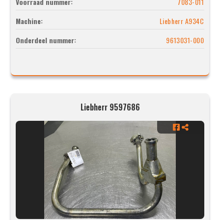
Voorraad nummer:
7083-011
Machine:
Liebherr A934C
Onderdeel nummer:
9613031-000
Liebherr 9597686