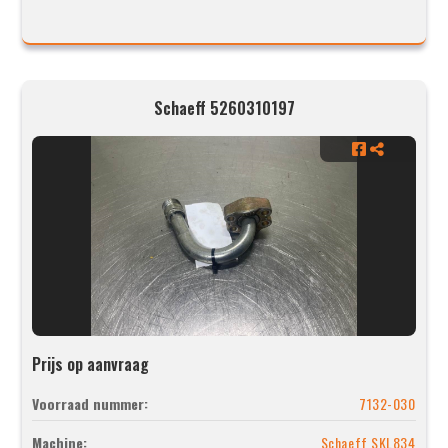
Schaeff 5260310197
Prijs op aanvraag
Voorraad nummer:
7132-030
Machine:
Schaeff SKL834