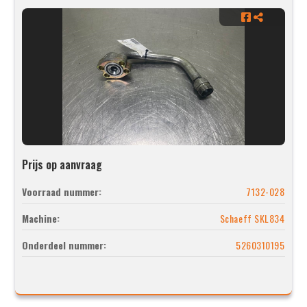
Prijs op aanvraag
Voorraad nummer:
7132-028
Machine:
Schaeff SKL834
Onderdeel nummer:
5260310195