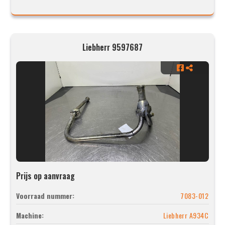
Liebherr 9597687
Prijs op aanvraag
Voorraad nummer:
7083-012
Machine:
Liebherr A934C