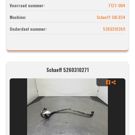
Voorraad nummer:
7127-004
Machine:
Schaeff SKL834
Onderdeel nummer:
5260310269
Schaeff 5260310271