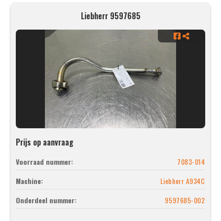
Liebherr 9597685
Prijs op aanvraag
Voorraad nummer:
7083-014
Machine:
Liebherr A934C
Onderdeel nummer:
9597685-002