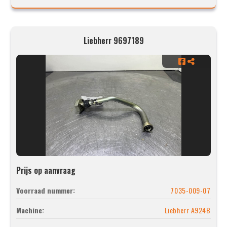
Liebherr 9697189
Prijs op aanvraag
Voorraad nummer:
7035-009-07
Machine:
Liebherr A924B