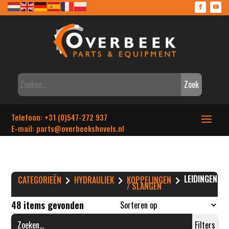
Zoek
Telefoon: +31 (0)547-272 937
E-mail: parts
@overbeekshovels.nl
LEIDINGEN
CATEGORIEËN
HYDRAULIEK
KOPPELINGEN
/ SLANGEN
48 items gevonden
Filters