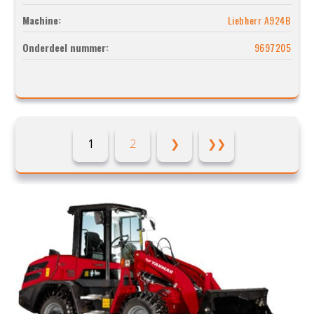
Machine:
Liebherr A924B
Onderdeel nummer:
9697205
1
2
❯
❯❯