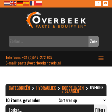
Zoek
Telefoon: +31 (0)547-272 937
E-mail: parts
@overbeekshovels.nl
OVERIGE
CATEGORIEËN
HYDRAULIEK
KOPPELINGEN
/ SLANGEN
10 items gevonden
Filters