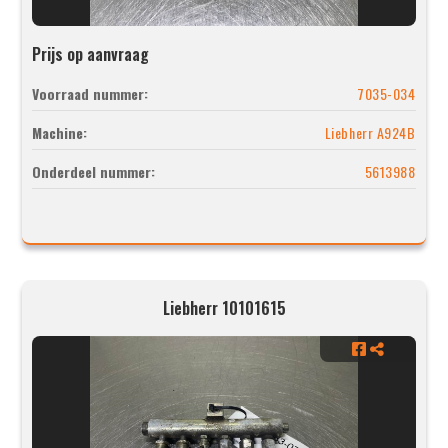
Prijs op aanvraag
Voorraad nummer:
7035-034
Machine:
Liebherr A924B
Onderdeel nummer:
5613988
Liebherr 10101615