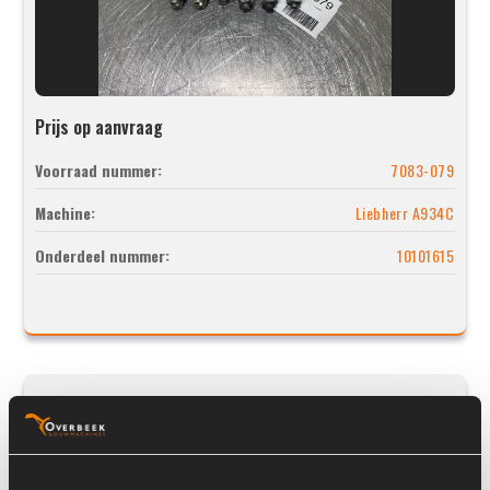
Prijs op aanvraag
Voorraad nummer:
7083-079
Machine:
Liebherr A934C
Onderdeel nummer:
10101615
Liebherr 10101615