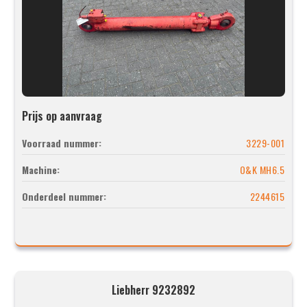
Prijs op aanvraag
Voorraad nummer:
3229-001
Machine:
O&K MH6.5
Onderdeel nummer:
2244615
Liebherr 9232892