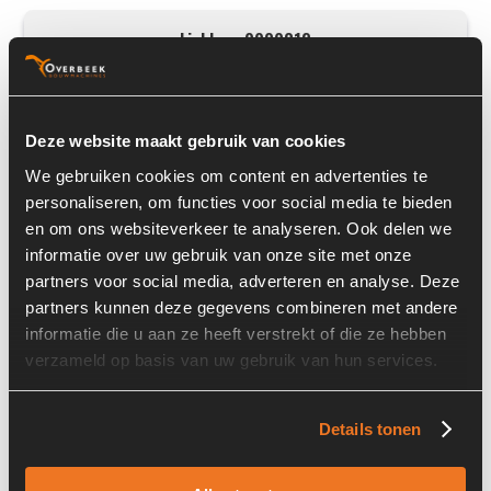
Liebherr 9909312
Deze website maakt gebruik van cookies
We gebruiken cookies om content en advertenties te
personaliseren, om functies voor social media te bieden
en om ons websiteverkeer te analyseren. Ook delen we
informatie over uw gebruik van onze site met onze
partners voor social media, adverteren en analyse. Deze
partners kunnen deze gegevens combineren met andere
Prijs op aanvraag
informatie die u aan ze heeft verstrekt of die ze hebben
verzameld op basis van uw gebruik van hun services.
Voorraad nummer:
7035-056
Machine:
Liebherr A924B
Details tonen
Onderdeel nummer:
9909312