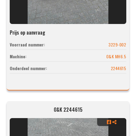
Prijs op aanvraag
Voorraad nummer:
3229-002
Machine:
O&K MH6.5
Onderdeel nummer:
2244615
O&K 2244615