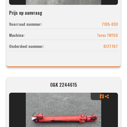
Prijs op aanvraag
Voorraad nummer:
7105-030
Machine:
Terex TW150
Onderdeel nummer:
6127767
O&K 2244615