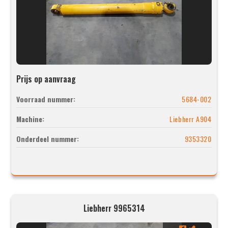
Prijs op aanvraag
Voorraad nummer:
5684-002
Machine:
Liebherr A904
Onderdeel nummer:
9353320
Liebherr 9965314