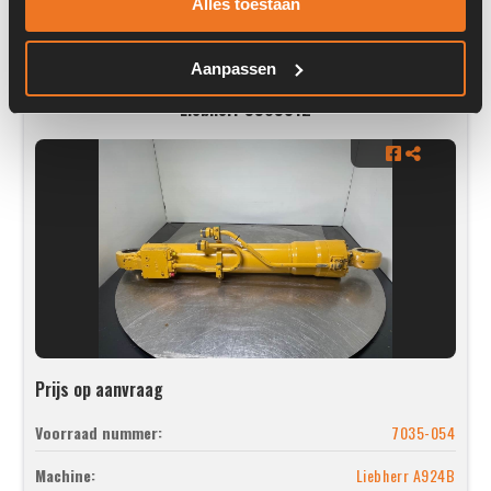
Alles toestaan
Aanpassen
Liebherr 9909312
Prijs op aanvraag
Voorraad nummer:
7035-054
Machine:
Liebherr A924B