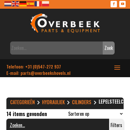
Zoek
Telefoon: +31 (0)547-272 937
E-mail: parts
@overbeekshovels.nl
LEPELSTEELCILI
CATEGORIEËN
HYDRAULIEK
CILINDERS
14 items gevonden
Filters