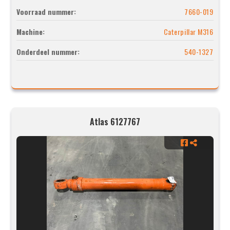
Voorraad nummer:
7660-019
Machine:
Caterpillar M316
Onderdeel nummer:
540-1327
Atlas 6127767