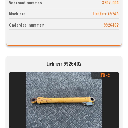
Voorraad nummer:
3807-004
Machine:
Liebherr A924B
Onderdeel nummer:
9926402
Liebherr 9926402