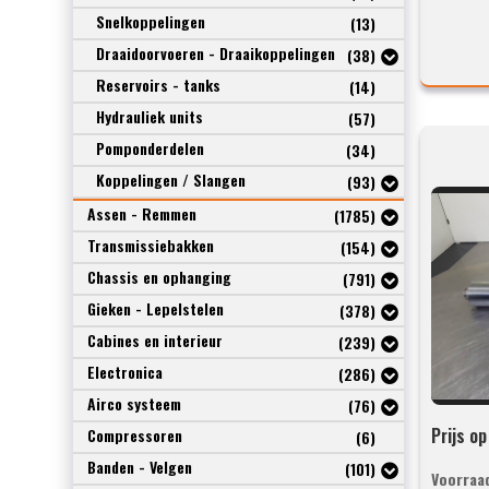
Snelkoppelingen
(13)
Draaidoorvoeren - Draaikoppelingen
(38)
Reservoirs - tanks
(14)
Hydrauliek units
(57)
Pomponderdelen
(34)
Koppelingen / Slangen
(93)
Assen - Remmen
(1785)
Transmissiebakken
(154)
Chassis en ophanging
(791)
Gieken - Lepelstelen
(378)
Cabines en interieur
(239)
Electronica
(286)
Airco systeem
(76)
Prijs o
Compressoren
(6)
Banden - Velgen
(101)
Voorraa