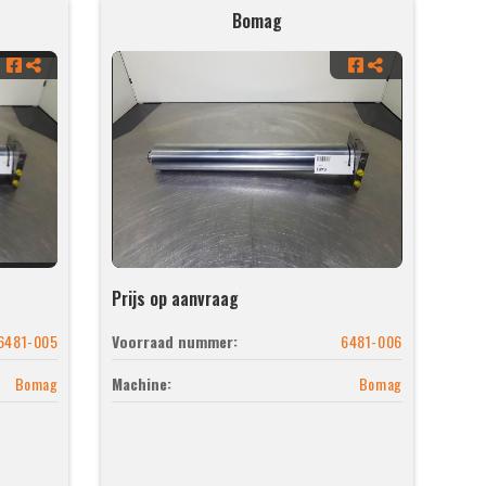
Bomag
Prijs op aanvraag
6481-005
Voorraad nummer:
6481-006
Bomag
Machine:
Bomag