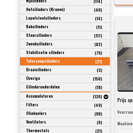
Nijcilinders
(114)
Hefcilinders (Kranen)
(40)
Lepelsteelcilinders
(14)
Bakcilinders
(11)
Stuurcilinders
(117)
Zwenkcilinders
(82)
Stabilisatie cilinders
(79)
Telescoopcilinders
(21)
Draaicilinders
(3)
Overige
(150)
Cilinderonderdelen
(19)
Accumulatoren
(120)
Prijs o
Filters
(49)
Voorraa
Oliekoelers
(98)
Ventilators
(9)
Machine
Thermostats
(21)