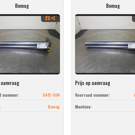
Bomag
Bomag
p aanvraag
Prijs op aanvraag
d nummer:
6481-004
Voorraad nummer:
:
Bomag
Machine: