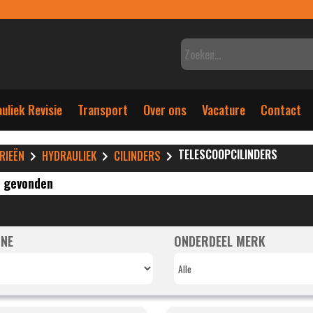
uliek Revisie
Transport
Over ons
Vacature
Contact
TELESCOOPCILINDERS
RIEËN
HYDRAULIEK
CILINDERS
s gevonden
NE
ONDERDEEL MERK