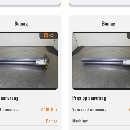
Bomag
Bomag
p aanvraag
Prijs op aanvraag
d nummer:
6481-007
Voorraad nummer:
:
Bomag
Machine: