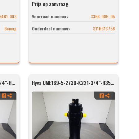
Prijs op aanvraag
6481-003
Voorraad nummer:
3356-085-05
Bomag
Onderdeel nummer:
S11H313758
Hyva UME169-5-2730-K221-3/4"-H35-HC
Hyva UME169-5-2730-K221-3/4"-H35-HC