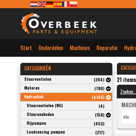
Start
Onderdelen
Machines
Reparatie
Hydra
CATEGO
CATEGORIEËN
Stuurventielen
21 item
(264)
Motoren
(780)
Hydrauliek
(4146)
MACHI
Stuurventielen (NG)
(4)
Stuureenheden
(158)
Rijpompen
(453)
Loadsensing pompen
(217)