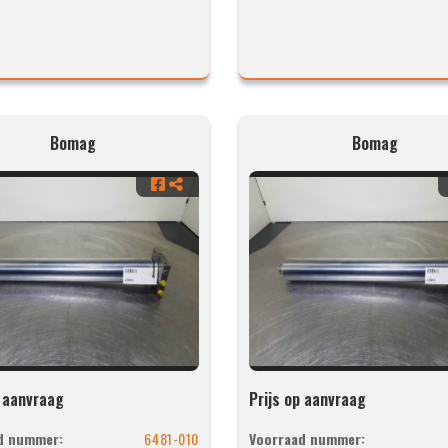
Bomag
Bomag
p aanvraag
Prijs op aanvraag
d nummer:
6481-010
Voorraad nummer: