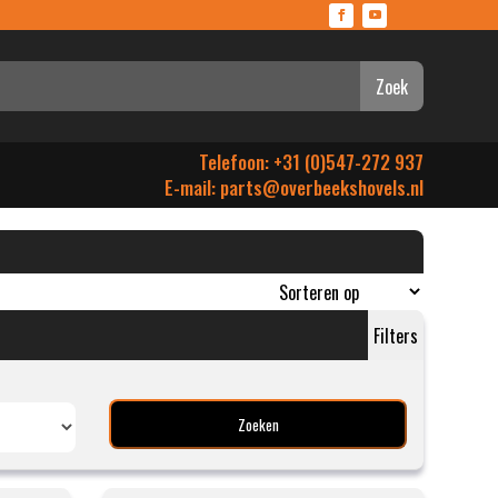
Zoek
Telefoon: +31 (0)547-272 937
E-mail:
parts@overbeekshovels.nl
Filters