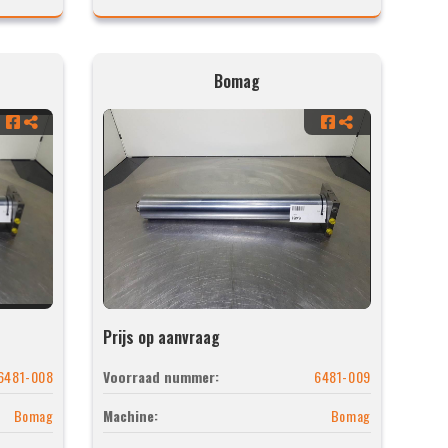
Bomag
Prijs op aanvraag
6481-008
Voorraad nummer:
6481-009
Bomag
Machine:
Bomag