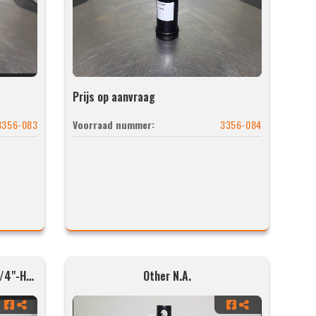
Prijs op aanvraag
3356-083
Voorraad nummer:
3356-084
Hyva UME169-5-2730-K221-3/4"-H35-HC
Other N.A.