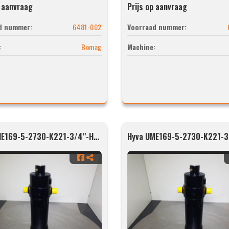
p aanvraag
Prijs op aanvraag
d nummer:
6481-002
Voorraad nummer:
:
Bomag
Machine:
Hyva UME169-5-2730-K221-3/4"-H35-HC