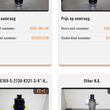
p aanvraag
Prijs op aanvraag
d nummer:
3356-085-06
Voorraad nummer:
335
el nummer:
S11H313758
Onderdeel nummer:
S1
Hyva UME169-5-2730-K221-3/4"-H35-HC
Other N.A.