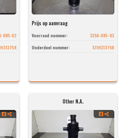
Prijs op aanvraag
6-085-02
Voorraad nummer:
3356-085-03
1H313758
Onderdeel nummer:
S11H313758
Other N.A.