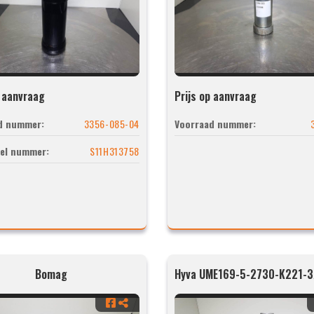
p aanvraag
Prijs op aanvraag
d nummer:
3356-085-04
Voorraad nummer:
el nummer:
S11H313758
Bomag