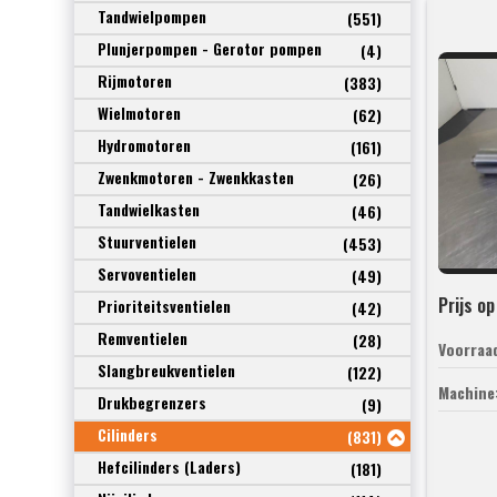
Tandwielpompen
(551)
Plunjerpompen - Gerotor pompen
(4)
Rijmotoren
(383)
Wielmotoren
(62)
Hydromotoren
(161)
Zwenkmotoren - Zwenkkasten
(26)
Tandwielkasten
(46)
Stuurventielen
(453)
Servoventielen
(49)
Prijs o
Prioriteitsventielen
(42)
Remventielen
(28)
Voorraa
Slangbreukventielen
(122)
Machine
Drukbegrenzers
(9)
Cilinders
(831)
Hefcilinders (Laders)
(181)