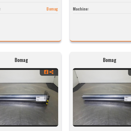
:
Bomag
Machine:
Bomag
Bomag