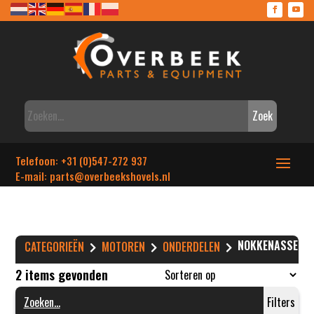
Zoek
Telefoon: +31 (0)547-272 937
E-mail: parts
@overbeekshovels.nl
NOKKENASSEN
CATEGORIEËN
MOTOREN
ONDERDELEN
2 items gevonden
Filters