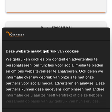
Deutz TD2011L04I
Deze website maakt gebruik van cookies
We gebruiken cookies om content en advertenties te
personaliseren, om functies voor social media te bieden
en om ons websiteverkeer te analyseren. Ook delen we
informatie over uw gebruik van onze site met onze
partners voor social media, adverteren en analyse. Deze
partners kunnen deze gegevens combineren met andere
Prijs op aanvraag
informatie die u aan ze heeft verstrekt of die ze hebben
verzameld op basis van uw gebruik van hun services.
Voorraad nummer:
3179-031
Machine:
Volvo L30B-Z/X