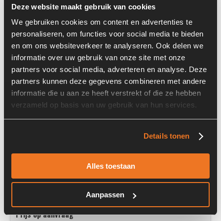
Machine:
Volvo L30B-Z/X
Deze website maakt gebruik van cookies
Onderdeel nummer:
04102137
We gebruiken cookies om content en advertenties te
personaliseren, om functies voor social media te bieden
en om ons websiteverkeer te analyseren. Ook delen we
informatie over uw gebruik van onze site met onze
partners voor social media, adverteren en analyse. Deze
partners kunnen deze gegevens combineren met andere
Deutz TD2011L04I
informatie die u aan ze heeft verstrekt of die ze hebben
verzameld op basis van uw gebruik van hun services.
Details tonen
Alles toestaan
Aanpassen
Prijs op aanvraag