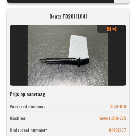
Deutz TD2011L04I
Prijs op aanvraag
Voorraad nummer:
3179-019
Machine:
Volvo L30B-Z/X
Onderdeel nummer:
04102137