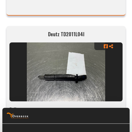
Deutz TD2011L04I
Prijs op aanvraag
Voorraad nummer:
3179-018