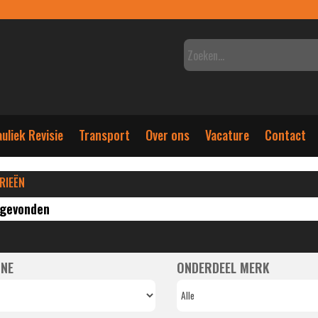
uliek Revisie
Transport
Over ons
Vacature
Contact
RIEËN
 gevonden
NE
ONDERDEEL MERK