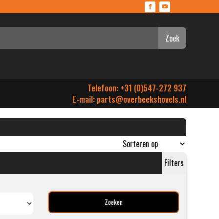
Zoek
Telefoon: +31 (0)547-272 937
E-mail:
parts@overbeekshovels.nl
Filters