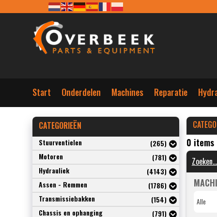
Start
Onderdelen
Machines
Reparatie
Hydra
CATEGO
CATEGORIEËN
0 items
Stuurventielen
(265)
Motoren
(781)
Hydrauliek
(4143)
MACHI
Assen - Remmen
(1786)
Transmissiebakken
(154)
Chassis en ophanging
(791)