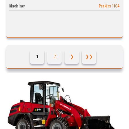
Machine:
Perkins 1104
1
2
❯
❯❯