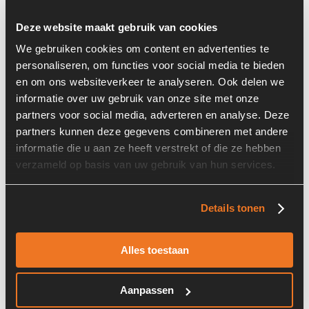
Deze website maakt gebruik van cookies
We gebruiken cookies om content en advertenties te
personaliseren, om functies voor social media te bieden
en om ons websiteverkeer te analyseren. Ook delen we
informatie over uw gebruik van onze site met onze
Prijs op aanvraag
partners voor social media, adverteren en analyse. Deze
partners kunnen deze gegevens combineren met andere
Voorraad nummer:
6065-022
informatie die u aan ze heeft verstrekt of die ze hebben
Machine:
Kubota
verzameld op basis van uw gebruik van hun services.
Onderdeel nummer:
1C010-63012 / M008T70971
Details tonen
Alles toestaan
Starter 12V 15T 2,5KW
Aanpassen