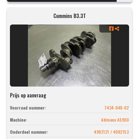
Cummins B3.3T
Prijs op aanvraag
Voorraad nummer:
7434-048-02
Machine:
Ahlmann AS900
Onderdeel nummer:
4982121 / 4982153