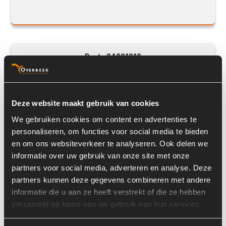
Deutz 04201319
Deze website maakt gebruik van cookies
We gebruiken cookies om content en advertenties te
personaliseren, om functies voor social media te bieden
en om ons websiteverkeer te analyseren. Ook delen we
informatie over uw gebruik van onze site met onze
partners voor social media, adverteren en analyse. Deze
partners kunnen deze gegevens combineren met andere
Prijs op aanvraag
informatie die u aan ze heeft verstrekt of die ze hebben
verzameld op basis van uw gebruik van hun services.
Voorraad nummer:
7313-003
Machine:
Deutz BF4M1013E