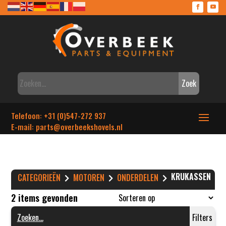
Zoek
Telefoon: +31 (0)547-272 937
E-mail: parts
@overbeekshovels.nl
KRUKASSEN
CATEGORIEËN
MOTOREN
ONDERDELEN
2 items gevonden
Filters