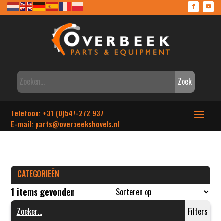
Zoek
Telefoon: +31 (0)547-272 937
E-mail: parts
@overbeekshovels.nl
CATEGORIEËN
1 items gevonden
Filters